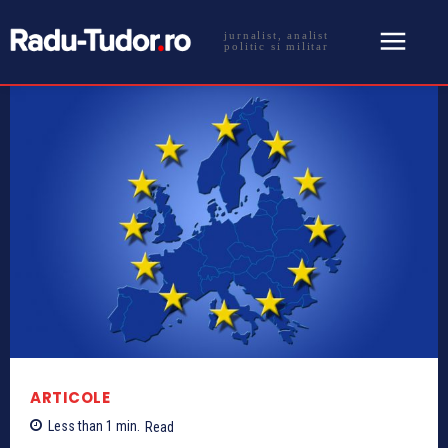
jurnalist, analist
politic si militar
ARTICOLE
Less than 1
min.
Read