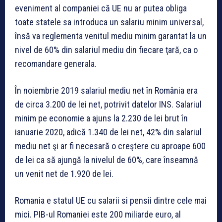
eveniment al com­paniei că UE nu ar putea obliga
toate statele sa introduca un salariu mi­nim universal,
însă va reglementa venitul me­diu mi­nim garantat la un
nivel de 60% din sa­lariul mediu din fiecare ţară, ca o
recomandare generala.
În noiembrie 2019 salariul mediu net în România era
de circa 3.200 de lei net, potrivit datelor INS. Sala­riul
minim pe eco­nomie a ajuns la 2.230 de lei brut în
ianuarie 2020, adică 1.340 de lei net, 42% din sala­riul
mediu net şi ar fi necesară o creş­ter­e cu aproape 600
de lei ca să ajungă la nivelul de 60%, care înseamnă
un venit net de 1.920 de lei.
Romania e statul UE cu salarii si pensii dintre cele mai
mici. PIB-ul Romaniei este 200 miliarde euro, al