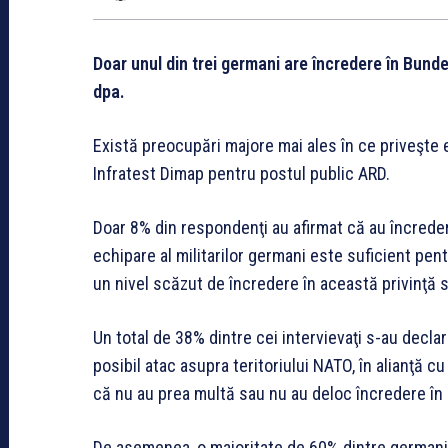
Doar unul din trei germani are încredere în Bundes
dpa.
Există preocupări majore mai ales în ce priveşte e
Infratest Dimap pentru postul public ARD.
Doar 8% din respondenţi au afirmat că au încreder
echipare al militarilor germani este suficient pen
un nivel scăzut de încredere în această privinţă 
Un total de 38% dintre cei intervievaţi s-au dec
posibil atac asupra teritoriului NATO, în alianţă cu
că nu au prea multă sau nu au deloc încredere în
De asemenea, o majoritate de 60% dintre germani