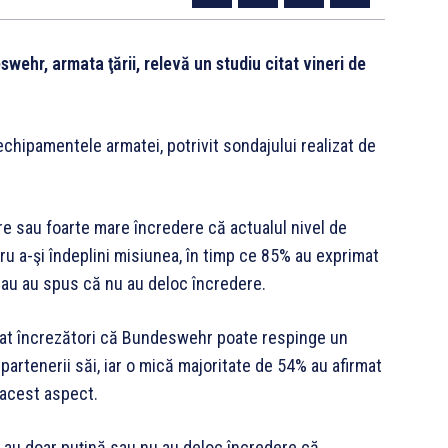
wehr, armata ţării, relevă un studiu citat vineri de
chipamentele armatei, potrivit sondajului realizat de
e sau foarte mare încredere că actualul nivel de
tru a-şi îndeplini misiunea, în timp ce 85% au exprimat
sau au spus că nu au deloc încredere.
larat încrezători că Bundeswehr poate respinge un
 partenerii săi, iar o mică majoritate de 54% au afirmat
 acest aspect.
 au doar puţină sau nu au deloc încredere că