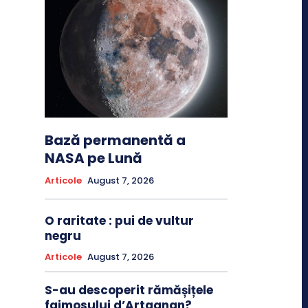
Bază permanentă a
NASA pe Lună
Articole
August 7, 2026
O raritate : pui de vultur
negru
Articole
August 7, 2026
S-au descoperit rămășițele
faimosului d’Artagnan?