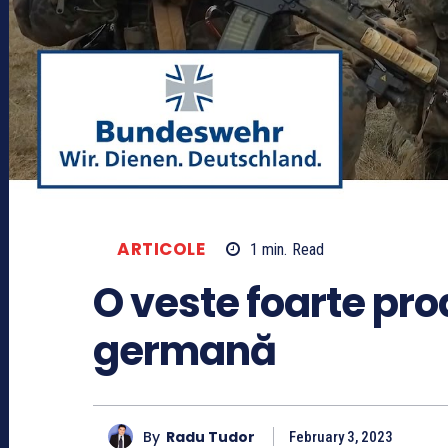
ARTICOLE
1
min.
Read
O veste foarte pr
germană
By
Radu Tudor
February 3, 2023