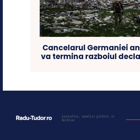
Cancelarul Germaniei an
va termina razboiul decl
jurnalist, analist politic si
militar