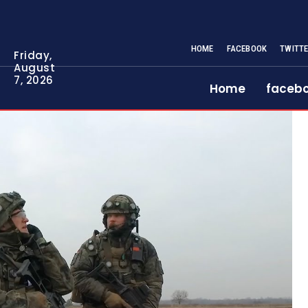
HOME
FACEBOOK
TWITT
Friday,
August
7, 2026
Home
faceb