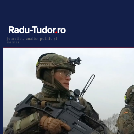
jurnalist, analist politic și
militar