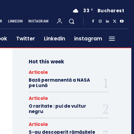
33
Bucharest
C
ER
LINKEDIN
INSTAGRAM
ook
Twitter
Linkedin
instagram
Hot this week
Articole
Bază permanentă a NASA
pe Lună
Articole
O raritate : pui de vultur
negru
Articole
S-au descoperit rămășițele