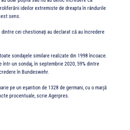
liferării ideilor extremiste de dreapta în rândurile
cest sens.
dintre cei chestionaţi au declarat că au încredere
toate sondajele similare realizate din 1998 încoace.
e într-un sondaj, în septembrie 2020, 59% dintre
ncredere în Bundeswehr.
bruarie pe un eşantion de 1328 de germani, cu o marjă
ncte procentuale, scrie Agerpres.