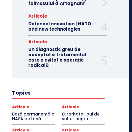
faimosului d’Artagnan?
Articole
Defence Innovation | NATO
and new technologies
Articole
Un diagnostic greu de
acceptat și tratamentul
care a evitat o operație
radicală
Topics
Articole
Articole
Bază permanentă a
O raritate : pui de
NASA pe Lună
vultur negru
Articole
Articole