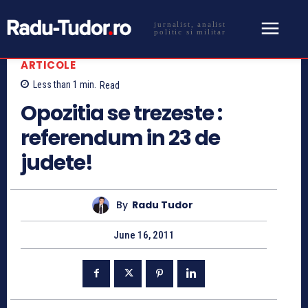
jurnalist, analist
politic si militar
ARTICOLE
Less than 1
min.
Read
Opozitia se trezeste :
referendum in 23 de
judete!
By
Radu Tudor
June 16, 2011