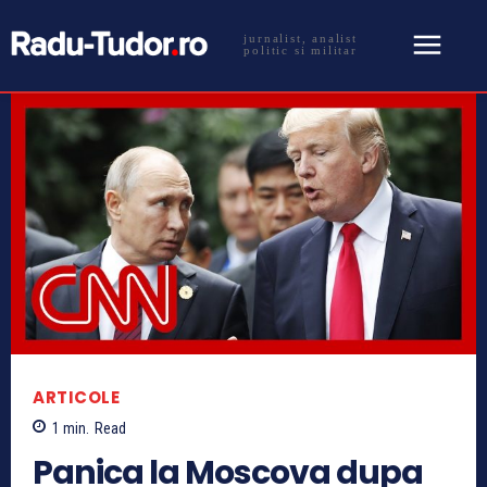
jurnalist, analist
politic si militar
ARTICOLE
1
min.
Read
Panica la Moscova dupa