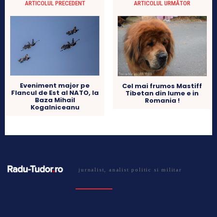
ARTICOLUL PRECEDENT
ARTICOLUL URMĂTOR
Eveniment major pe
Cel mai frumos Mastiff
Flancul de Est al NATO, la
Tibetan din lume e in
Baza Mihail
Romania !
Kogalniceanu
jurnalist, analist politic si militar