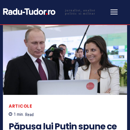
jurnalist, analist
politic si militar
ARTICOLE
1
min.
Read
Păpușa lui Putin spune ce