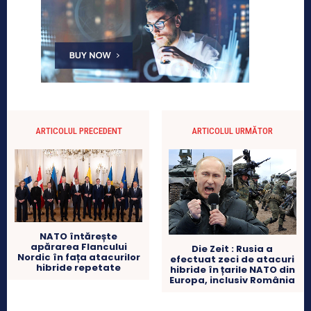
ARTICOLUL PRECEDENT
ARTICOLUL URMĂTOR
NATO întărește
apărarea Flancului
Die Zeit : Rusia a
Nordic în fața atacurilor
efectuat zeci de atacuri
hibride repetate
hibride în țarile NATO din
Europa, inclusiv România