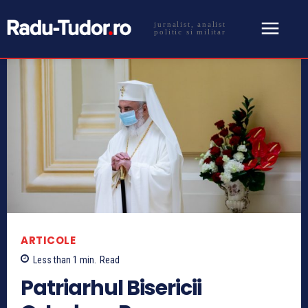
jurnalist, analist
politic si militar
ARTICOLE
Less than 1
min.
Read
Patriarhul Bisericii