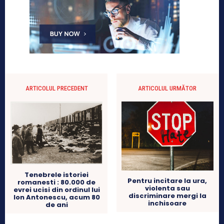
ARTICOLUL PRECEDENT
ARTICOLUL URMĂTOR
Tenebrele istoriei
Pentru incitare la ura,
romanesti : 80.000 de
violenta sau
evrei ucisi din ordinul lui
discriminare mergi la
Ion Antonescu, acum 80
inchisoare
de ani