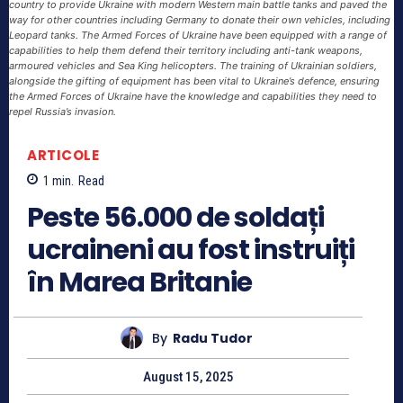
country to provide Ukraine with modern Western main battle tanks and paved the
way for other countries including Germany to donate their own vehicles, including
Leopard tanks. The Armed Forces of Ukraine have been equipped with a range of
capabilities to help them defend their territory including anti-tank weapons,
armoured vehicles and Sea King helicopters. The training of Ukrainian soldiers,
alongside the gifting of equipment has been vital to Ukraine’s defence, ensuring
the Armed Forces of Ukraine have the knowledge and capabilities they need to
repel Russia’s invasion.
ARTICOLE
1
min.
Read
Peste 56.000 de soldați
ucraineni au fost instruiți
în Marea Britanie
By
Radu Tudor
August 15, 2025