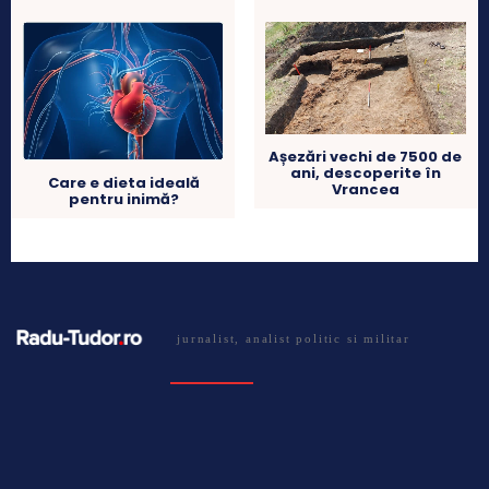
Așezări vechi de 7500 de
ani, descoperite în
Care e dieta ideală
Vrancea
pentru inimă?
jurnalist, analist politic si militar