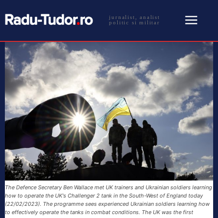
jurnalist, analist
politic si militar
The Defence Secretary Ben Wallace met UK trainers and Ukrainian soldiers learning
how to operate the UK's Challenger 2 tank in the South-West of England today
(22/02/2023). The programme sees experienced Ukrainian soldiers learning how
to effectively operate the tanks in combat conditions. The UK was the first