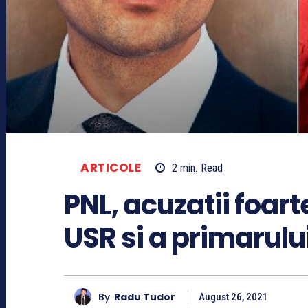
ARTICOLE
2
min.
Read
PNL, acuzatii foar
USR si a primarulu
By
Radu Tudor
August 26, 2021