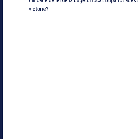
milioane de lei de la bugetul local. Dupa tot aces
victorie?!