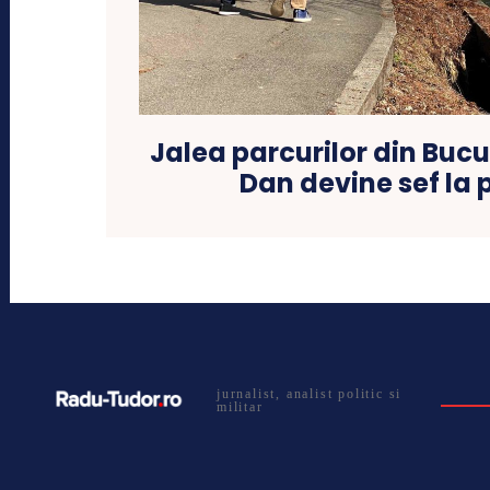
Jalea parcurilor din Bucu
Dan devine sef la 
jurnalist, analist politic si
militar