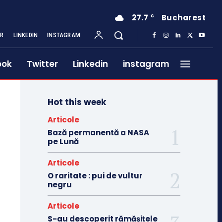
27.7
Bucharest
C
ER
LINKEDIN
INSTAGRAM
ook
Twitter
Linkedin
instagram
Hot this week
Articole
Bază permanentă a NASA
pe Lună
Articole
O raritate : pui de vultur
negru
Articole
S-au descoperit rămășițele