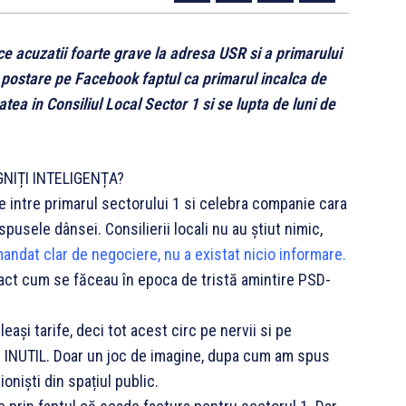
e acuzatii foarte grave la adresa USR si a primarului
o postare pe Facebook faptul ca primarul incalca de
ea in Consiliul Local Sector 1 si se lupta de luni de
NIȚI INTELIGENȚA?
e intre primarul sectorului 1 si celebra companie cara
pusele dânsei. Consilierii locali nu au știut nimic,
andat clar de negociere, nu a existat nicio informare.
act cum se făceau în epoca de tristă amintire PSD-
și tarife, deci tot acest circ pe nervii si pe
t INUTIL. Doar un joc de imagine, dupa cum am spus
ioniști din spațiul public.