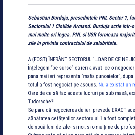
Sebastian Burduja, presedintele PNL Sector 1, fac
Sectorului 1 Clotilde Armand. Burduja scrie intr-
mai multe ori legea. PNL si USR formeaza majoritat
zile in privinta contractului de salubritate.
A (FOST) ÎNFRÂNT SECTORUL 1…DAR DE CE NE JIG
Înțelegem “pe surse” ca ieri a avut loc o negocier
pana mai ieri reprezenta “mafia gunoaielor”, dupa s
totul a fost negociat pe ascuns.
Nu a existat un m
Oare de ce să fac aceste lucruri pe sub masă, ex
Tudorache?!
Se pare că negocierea de ieri prevede EXACT acelea
sănătatea cetățenilor sectorului 1 a fost comple
de nouă luni de zile- si noi, si o mulțime de profes