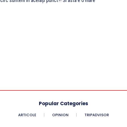
t circ suntem in același punct?! Si asta e o mare
Popular Categories
ARTICOLE
OPINION
TRIPADVISOR