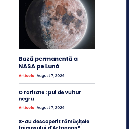
Bază permanentă a
NASA pe Lună
Articole
August 7, 2026
O raritate : pui de vultur
negru
Articole
August 7, 2026
S-au descoperit rămășițele
faimosului d’Artagnan?