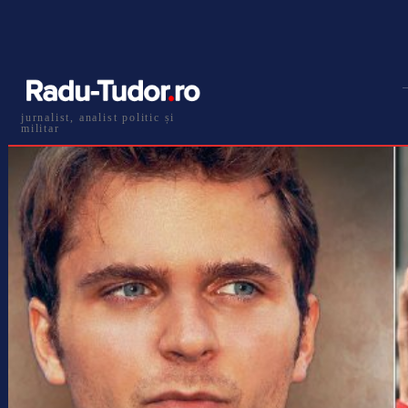
jurnalist, analist politic și
militar