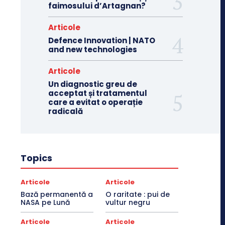
faimosului d’Artagnan?
Articole
Defence Innovation | NATO
and new technologies
Articole
Un diagnostic greu de
acceptat și tratamentul
care a evitat o operație
radicală
Topics
Articole
Articole
Bază permanentă a
O raritate : pui de
NASA pe Lună
vultur negru
Articole
Articole