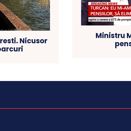
Ministru 
resti. Nicusor
pens
parcuri