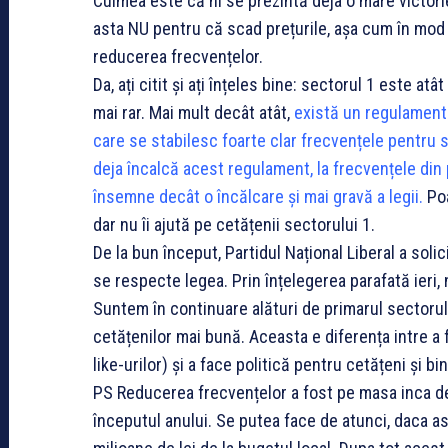
Culmea este că ni se prezintă deja o mare victori
asta NU pentru că scad prețurile, așa cum în mod 
reducerea frecvențelor.
Da, ați citit și ați înțeles bine: sectorul 1 este a
mai rar. Mai mult decât atât,
există un regulament 
care se stabilesc foarte clar frecvențele pentru s
deja încalcă acest regulament, la frecvențele di
însemne decât o încălcare și mai gravă a legii.
Poa
dar nu îi ajută pe cetățenii sectorului 1.
De la bun început, Partidul Național Liberal a soli
se respecte legea. Prin înțelegerea parafată ieri, 
Suntem în continuare alături de primarul sectorulu
cetățenilor mai bună. Aceasta e diferența intre a f
like-urilor) și a face politică pentru cetățeni și bin
PS Reducerea frecvențelor a fost pe masa inca de 
începutul anului. Se putea face de atunci, daca as