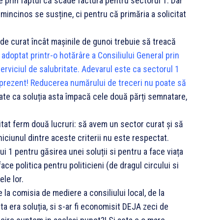
e prin faptul că scade factura pentru sectorul 1. Dar
mincinos se susține, ci pentru că primăria a solicitat
tât de curat încât mașinile de gunoi trebuie să treacă
adoptat printr-o hotărâre a Consiliului General prin
erviciul de salubritate. Adevarul este ca sectorul 1
n prezent! Reducerea numărului de treceri nu poate să
te ca soluția asta împacă cele două părți semnatare,
citat ferm două lucruri: să avem un sector curat și să
niciunul dintre aceste criterii nu este respectat.
i 1 pentru găsirea unei soluții si pentru a face viața
ace politica pentru politicieni (de dragul circului si
ele lor.
la comisia de mediere a consiliului local, de la
ta era soluția, si s-ar fi economisit DEJA zeci de