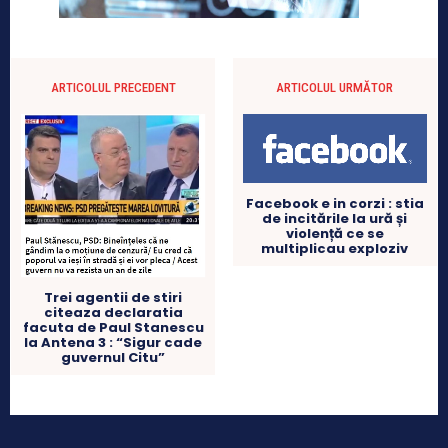
ARTICOLUL PRECEDENT
ARTICOLUL URMĂTOR
Facebook e in corzi : stia
de incitările la ură și
violență ce se
multiplicau exploziv
Trei agentii de stiri
citeaza declaratia
facuta de Paul Stanescu
la Antena 3 : “Sigur cade
guvernul Citu”