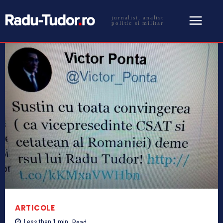
jurnalist, analist
politic si militar
ARTICOLE
Less than 1
min.
Read