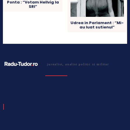
Ponta : “Votam Hellvig la
SRI”
Udrea in Parlament : “Mi-
au luat sutienul”
jurnalist, analist politic si militar