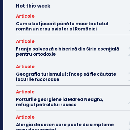
Hot this week
Articole
Cum a batjocorit până la moarte statul
român un erou aviator al României
Articole
Franţa salvează o biserică din Siria esenţială
pentru ortodoxie
Articole
Geografia turismului : încep să fie căutate
locurile răcoroase
Articole
Porturile georgiene la Marea Neagră,
refugiul petrolului rusesc
Articole
Alergia de sezon care poate da simptome
greu de suportat