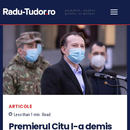
jurnalist, analist
politic si militar
ARTICOLE
Less than 1
min.
Read
Premierul Citu l-a demis