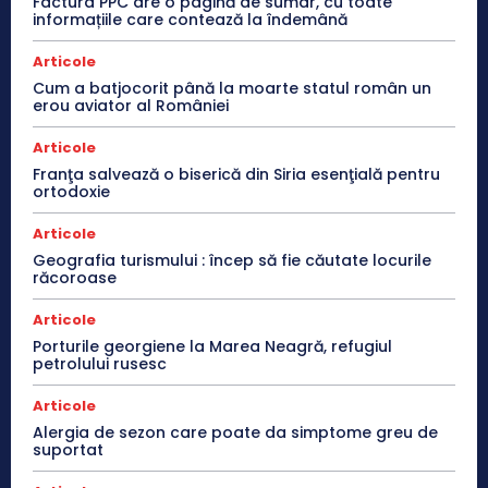
Factura PPC are o pagină de sumar, cu toate
informațiile care contează la îndemână
Articole
Cum a batjocorit până la moarte statul român un
erou aviator al României
Articole
Franţa salvează o biserică din Siria esenţială pentru
ortodoxie
Articole
Geografia turismului : încep să fie căutate locurile
răcoroase
Articole
Porturile georgiene la Marea Neagră, refugiul
petrolului rusesc
Articole
Alergia de sezon care poate da simptome greu de
suportat