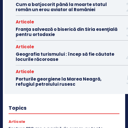
Cum a batjocorit până la moarte statul
român un erou aviator al României
Articole
Franţa salvează o biserică din Siria esenţială
pentru ortodoxie
Articole
Geografia turismului : încep să fie căutate
locurile răcoroase
Articole
Porturile georgiene la Marea Neagră,
refugiul petrolului rusesc
Topics
Articole