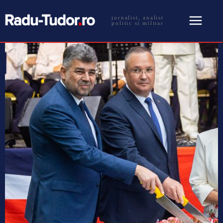
jurnalist, analist
politic si militar