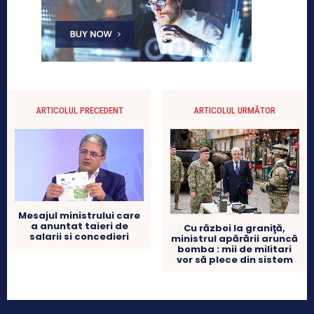
ARTICOLUL PRECEDENT
ARTICOLUL URMĂTOR
Mesajul ministrului care
a anuntat taieri de
Cu război la graniţă,
salarii si concedieri
ministrul apărării aruncă
bomba : mii de militari
vor să plece din sistem