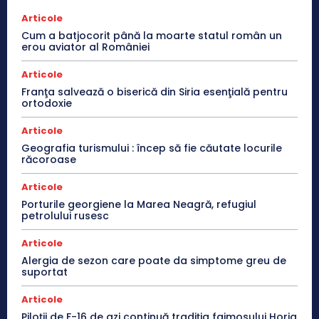
Articole
Cum a batjocorit până la moarte statul român un
erou aviator al României
Articole
Franţa salvează o biserică din Siria esenţială pentru
ortodoxie
Articole
Geografia turismului : încep să fie căutate locurile
răcoroase
Articole
Porturile georgiene la Marea Neagră, refugiul
petrolului rusesc
Articole
Alergia de sezon care poate da simptome greu de
suportat
Articole
Piloții de F-16 de azi continuă tradiția faimosului Horia