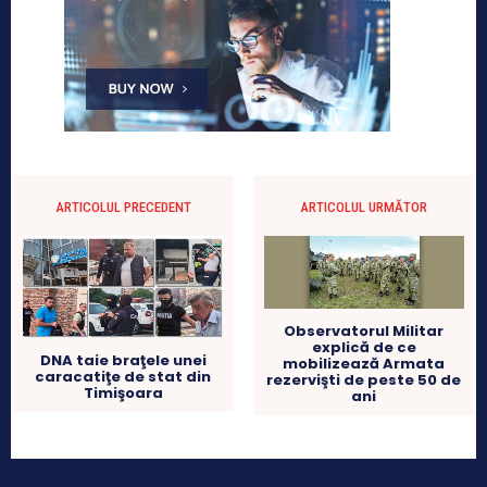
ARTICOLUL PRECEDENT
ARTICOLUL URMĂTOR
Observatorul Militar
explică de ce
DNA taie braţele unei
mobilizează Armata
caracatiţe de stat din
rezervişti de peste 50 de
Timişoara
ani