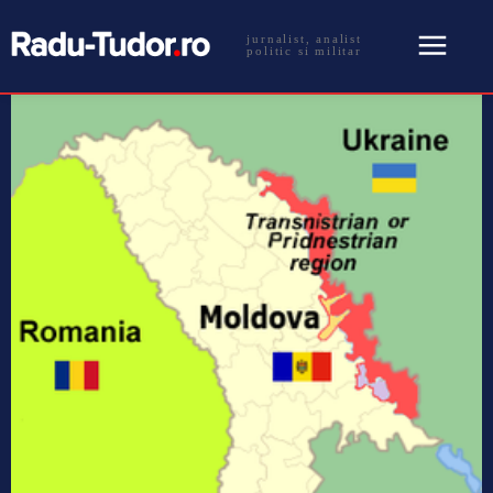
jurnalist, analist
politic si militar