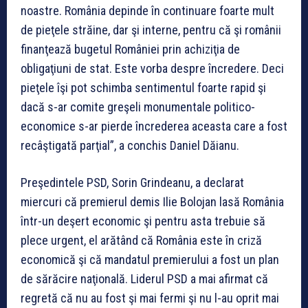
noastre. România depinde în continuare foarte mult
de pieţele străine, dar şi interne, pentru că şi românii
finanţează bugetul României prin achiziţia de
obligaţiuni de stat. Este vorba despre încredere. Deci
pieţele îşi pot schimba sentimentul foarte rapid şi
dacă s-ar comite greşeli monumentale politico-
economice s-ar pierde încrederea aceasta care a fost
recâştigată parţial”, a conchis Daniel Dăianu.
Preşedintele PSD, Sorin Grindeanu, a declarat
miercuri că premierul demis Ilie Bolojan lasă România
într-un deşert economic şi pentru asta trebuie să
plece urgent, el arătând că România este în criză
economică şi că mandatul premierului a fost un plan
de sărăcire naţională. Liderul PSD a mai afirmat că
regretă că nu au fost şi mai fermi şi nu l-au oprit mai