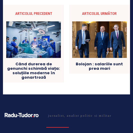
ARTICOLUL PRECEDENT
ARTICOLUL URMĂTOR
Bolojan : salariile sunt
Când durerea de
prea mari
genunchi schimbă viața:
soluțiile moderne în
gonartroză
jurnalist, analist politic si militar