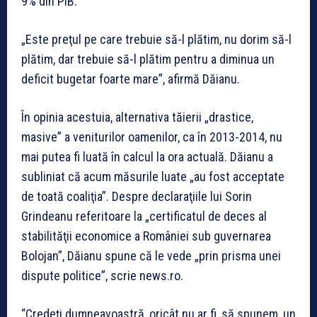
9% din PIB.”
„Este preţul pe care trebuie să-l plătim, nu dorim să-l
plătim, dar trebuie să-l plătim pentru a diminua un
deficit bugetar foarte mare”, afirmă Dăianu.
În opinia acestuia, alternativa tăierii „drastice,
masive” a veniturilor oamenilor, ca în 2013-2014, nu
mai putea fi luată în calcul la ora actuală. Dăianu a
subliniat că acum măsurile luate „au fost acceptate
de toată coaliţia”. Despre declaraţiile lui Sorin
Grindeanu referitoare la „certificatul de deces al
stabilităţii economice a României sub guvernarea
Bolojan”, Dăianu spune că le vede „prin prisma unei
dispute politice”, scrie news.ro.
“Credeţi dumneavoastră, oricât nu ar fi, să spunem, un