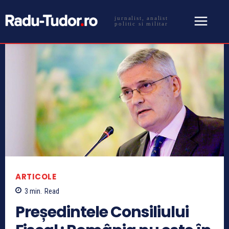
jurnalist, analist
politic si militar
ARTICOLE
3
min.
Read
Președintele Consiliului