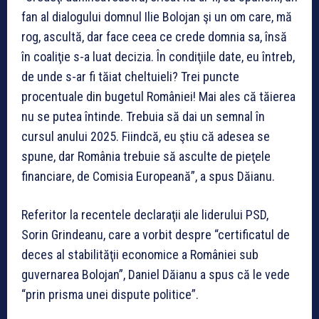
fan al dialogului domnul Ilie Bolojan şi un om care, mă
rog, ascultă, dar face ceea ce crede domnia sa, însă
în coaliţie s-a luat decizia. În condiţiile date, eu întreb,
de unde s-ar fi tăiat cheltuieli? Trei puncte
procentuale din bugetul României! Mai ales că tăierea
nu se putea întinde. Trebuia să dai un semnal în
cursul anului 2025. Fiindcă, eu ştiu că adesea se
spune, dar România trebuie să asculte de pieţele
financiare, de Comisia Europeană”, a spus Dăianu.
Referitor la recentele declaraţii ale liderului PSD,
Sorin Grindeanu, care a vorbit despre “certificatul de
deces al stabilităţii economice a României sub
guvernarea Bolojan”, Daniel Dăianu a spus că le vede
“prin prisma unei dispute politice”.