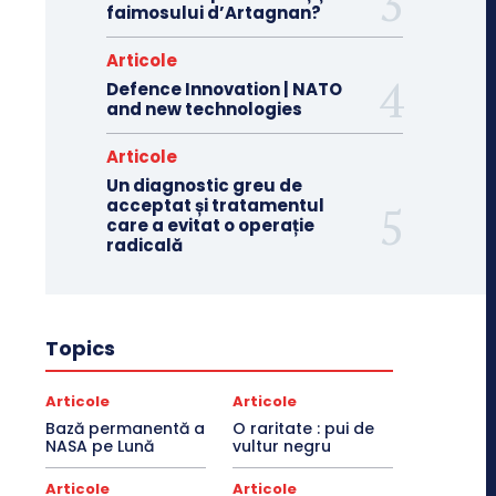
faimosului d’Artagnan?
Articole
Defence Innovation | NATO
and new technologies
Articole
Un diagnostic greu de
acceptat și tratamentul
care a evitat o operație
radicală
Topics
Articole
Articole
Bază permanentă a
O raritate : pui de
NASA pe Lună
vultur negru
Articole
Articole