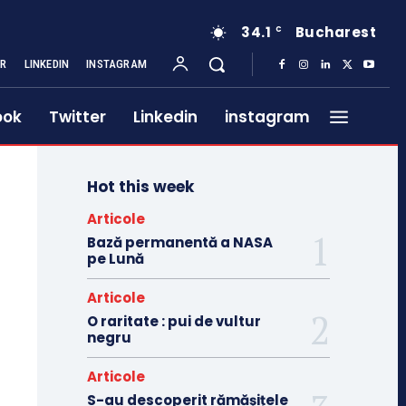
34.1
Bucharest
C
ER
LINKEDIN
INSTAGRAM
ook
Twitter
Linkedin
instagram
Hot this week
Articole
Bază permanentă a NASA
pe Lună
Articole
O raritate : pui de vultur
negru
Articole
S-au descoperit rămășițele