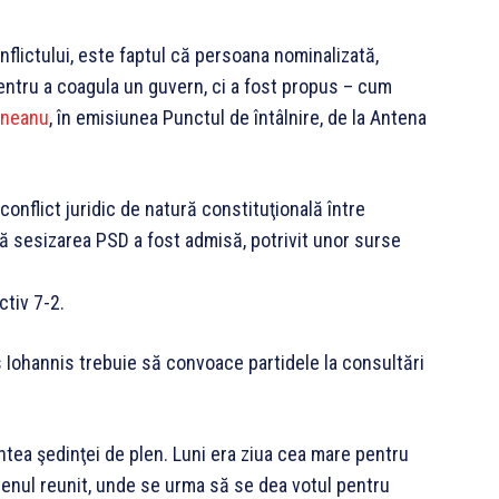
nflictului, este faptul că persoana nominalizată,
entru a coagula un guvern, ci a fost propus – cum
rneanu
, în emisiunea Punctul de întâlnire, de la Antena
conflict juridic de natură constituţională între
că sesizarea PSD a fost admisă, potrivit unor surse
ctiv 7-2.
us Iohannis trebuie să convoace partidele la consultări
intea şedinţei de plen. Luni era ziua cea mare pentru
plenul reunit, unde se urma să se dea votul pentru