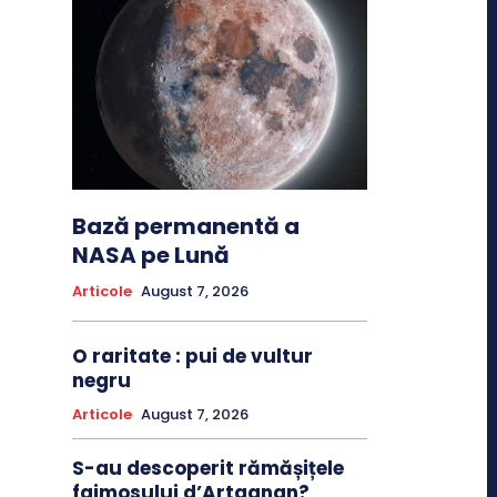
Bază permanentă a
NASA pe Lună
Articole
August 7, 2026
O raritate : pui de vultur
negru
Articole
August 7, 2026
S-au descoperit rămășițele
faimosului d’Artagnan?