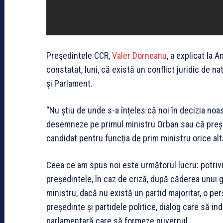
Preşedintele CCR,
Valer Dorneanu
, a explicat la 
constatat, luni, că există un conflict juridic de n
şi Parlament.
“Nu știu de unde s-a înțeles că noi în decizia no
desemneze pe primul ministru Orban sau că preș
candidat pentru funcția de prim ministru orice al
Ceea ce am spus noi este următorul lucru: potrivit 
președintele, în caz de criză, după căderea unui
ministru, dacă nu există un partid majoritar, o pe
președinte și partidele politice, dialog care să i
parlamentară care să formeze guvernul.