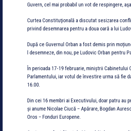
Guvern, cel mai probabil un vot de respingere, aş
Curtea Constituţională a discutat sesizarea confli
privind desemnarea pentru a doua oară a lui Ludov
După ce Guvernul Orban a fost demis prin moțiune
l desemneze, din nou, pe Ludovic Orban pentru Pal
În perioada 17-19 februarie, miniștrii Cabinetului 
Parlamentului, iar votul de învestire urma să fie da
16.00.
Din cei 16 membri ai Executivului, doar patru au pri
și anume Nicolae Ciucă – Apărare, Bogdan Auresc
Oros – Fonduri Europene.