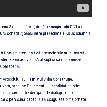
Antena 3 decizia Curții, după ce magistrații CCR au
atură constituţională între preşedintele Klaus Iohannis
astră ne-am pronunțat că președintele nu putea să-l
edintele nu are voie să aleagă și să desemneze
tă persoană.
Articolului 101, aliniatul 3 din Constituție,
 guvern, propune Parlamentului candidat de prim
rsoană care să fie degajată de dialogul dintre
ndice o persoană capabilă să coaguleze o majoritate