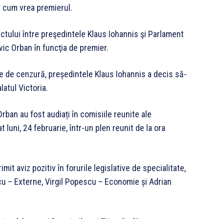
a cum vrea premierul.
ctului între preşedintele Klaus Iohannis şi Parlament
ic Orban în funcţia de premier.
 de cenzură, președintele Klaus Iohannis a decis să-
atul Victoria.
Orban au fost audiați în comisiile reunite ale
t luni, 24 februarie, într-un plen reunit de la ora
mit aviz pozitiv în forurile legislative de specialitate,
u – Externe, Virgil Popescu – Economie și Adrian