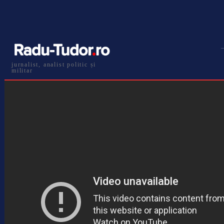
jurnalist, analist politic și
militar