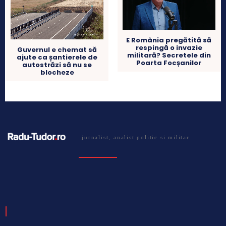
E România pregătită să
respingă o invazie
Guvernul e chemat să
militară? Secretele din
ajute ca șantierele de
Poarta Focșanilor
autostrăzi să nu se
blocheze
jurnalist, analist politic si militar