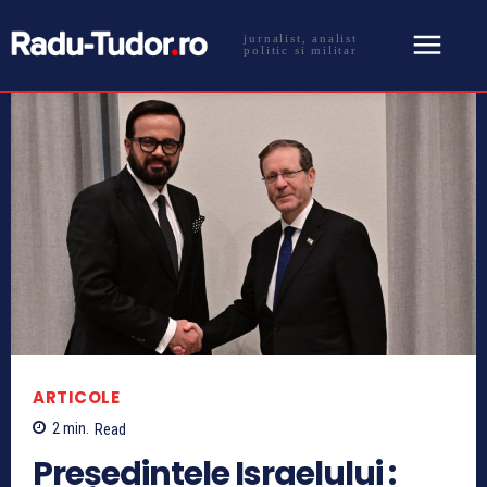
jurnalist, analist
politic si militar
ARTICOLE
2
min.
Read
Președintele Israelului :