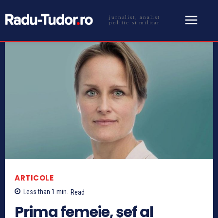
jurnalist, analist
politic si militar
ARTICOLE
Less than 1
min.
Read
Prima femeie, șef al