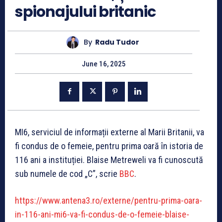
spionajului britanic
By
Radu Tudor
June 16, 2025
MI6, serviciul de informații externe al Marii Britanii, va
fi condus de o femeie, pentru prima oară în istoria de
116 ani a instituției. Blaise Metreweli va fi cunoscută
sub numele de cod „C”, scrie
BBC
.
https://www.antena3.ro/externe/pentru-prima-oara-
in-116-ani-mi6-va-fi-condus-de-o-femeie-blaise-