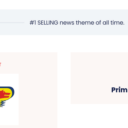
T
Primu