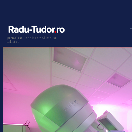
jurnalist, analist politic și
militar