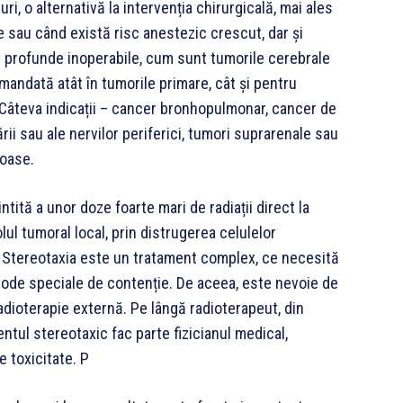
uri, o alternativă la intervenția chirurgicală, mai ales
e sau când există risc anestezic crescut, dar și
i profunde inoperabile, cum sunt tumorile cerebrale
andată atât în tumorile primare, cât și pentru
 Câteva indicații – cancer bronhopulmonar, cancer de
ii sau ale nervilor periferici, tumori suprarenale sau
soase.
tită a unor doze foarte mari de radiații direct la
lul tumoral local, prin distrugerea celulelor
 Stereotaxia este un tratament complex, ce necesită
tode speciale de contenție. De aceea, este nevoie de
adioterapie externă. Pe lângă radioterapeut, din
ntul stereotaxic fac parte fizicianul medical,
e toxicitate. P