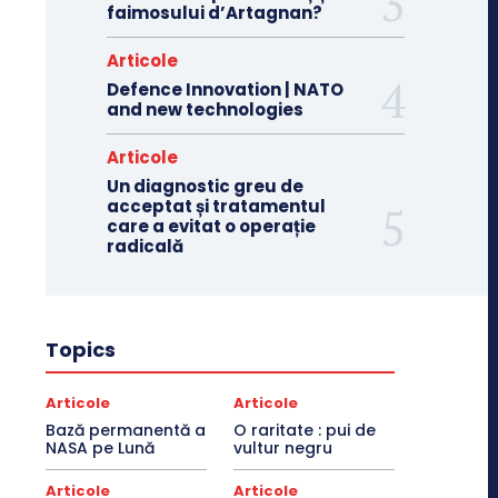
faimosului d’Artagnan?
Articole
Defence Innovation | NATO
and new technologies
Articole
Un diagnostic greu de
acceptat și tratamentul
care a evitat o operație
radicală
Topics
Articole
Articole
Bază permanentă a
O raritate : pui de
NASA pe Lună
vultur negru
Articole
Articole