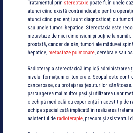
Tratamentul prin
stereotaxie
poate fi, în unele caz
atunci când există contraindicație pentru operați
atunci când pacienții sunt diagnosticați cu tumor
sau unele tumori hepatice. Stereotaxia este recom
metastaze de mici dimensiuni și puține la număr.
prostată, cancer de sân, tumori ale măduvei spinăr
hepatice,
metastaze pulmonare
, cerebrale sau o
Radioterapia stereotaxică implică administrarea țin
nivelul formațiunilor tumorale. Scopul este contro
canceroase, cu protejarea țesuturilor sănătoase.
parcurgerea mai multor pași și utilizarea unor me
o echipă medicală cu experiență în acest tip de r
echipa specializată implicată în realizarea tratame
asistentul de
radioterapie
, precum și asistentul d