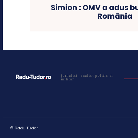
Simion : OMV a adus b
România
jurnalist, analist politic si
militar
© Radu Tudor