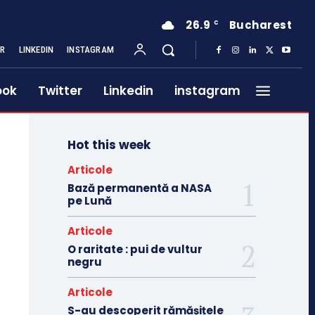
26.9
Bucharest
C
ER
LINKEDIN
INSTAGRAM
ook
Twitter
Linkedin
instagram
Hot this week
Articole
Bază permanentă a NASA
pe Lună
Articole
O raritate : pui de vultur
negru
Articole
S-au descoperit rămășițele