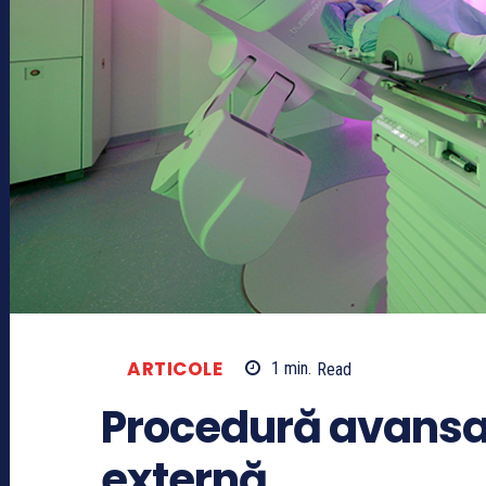
ARTICOLE
1
min.
Read
Procedură avansat
externă