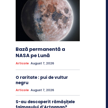
Bază permanentă a
NASA pe Lună
Articole
August 7, 2026
O raritate : pui de vultur
negru
Articole
August 7, 2026
S-au descoperit rămășițele
faimosului d’Artagnan?