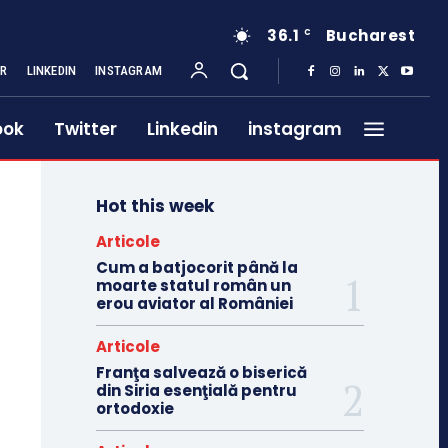
36.1
Bucharest
C
ER
LINKEDIN
INSTAGRAM
ook
Twitter
Linkedin
instagram
Hot this week
Articole
Cum a batjocorit până la
moarte statul român un
erou aviator al României
Articole
Franţa salvează o biserică
din Siria esenţială pentru
ortodoxie