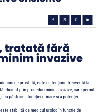
 tratată fără
i minim invazive
adenom de prostată, este o afecțiune frecventă la
ată eficient prin proceduri minim invazive, care permit
i cu păstrarea funcției urinare și a potenței.
este stabilită de medicul urolog în funcție de