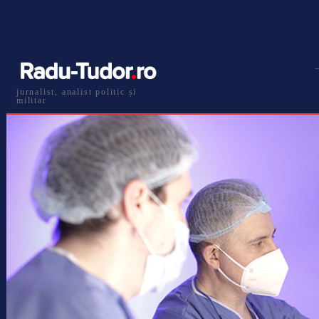
jurnalist, analist politic și
militar