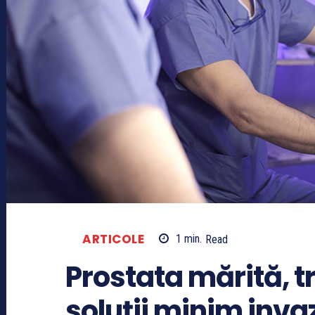
ARTICOLE
1
min.
Read
Prostata mărită, tr
soluții minim inva