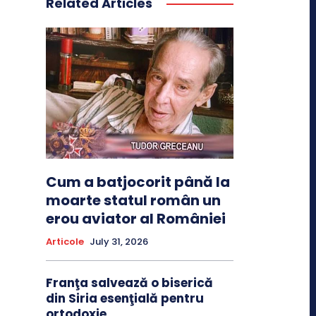
Related Articles
Cum a batjocorit până la
moarte statul român un
erou aviator al României
Articole
July 31, 2026
Franţa salvează o biserică
din Siria esenţială pentru
ortodoxie