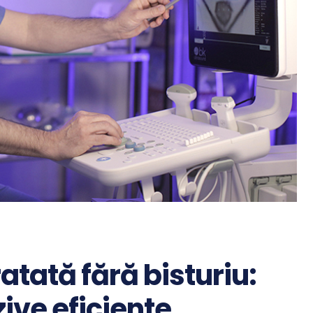
atată fără bisturiu:
zive eficiente