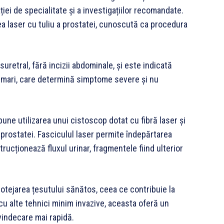
ției de specialitate și a investigațiilor recomandate.
a laser cu tuliu a prostatei, cunoscută ca procedura
uretral, fără incizii abdominale, și este indicată
mari, care determină simptome severe și nu
ne utilizarea unui cistoscop dotat cu fibră laser și
 prostatei. Fasciculul laser permite îndepărtarea
rucționează fluxul urinar, fragmentele fiind ulterior
otejarea țesutului sănătos, ceea ce contribuie la
 cu alte tehnici minim invazive, aceasta oferă un
 vindecare mai rapidă.