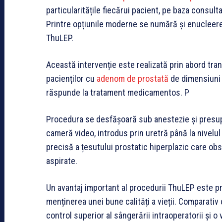
particularitățile fiecărui pacient, pe baza consulta
Printre opțiunile moderne se numără și enucleere
ThuLEP.
Această intervenție este realizată prin abord trans
pacienților cu
adenom de prostată
de dimensiuni 
răspunde la tratament medicamentos. P
Procedura se desfășoară sub anestezie și presupu
cameră video, introdus prin uretră până la nivelul
precisă a țesutului prostatic hiperplazic care obst
aspirate.
Un avantaj important al procedurii ThuLEP este pr
menținerea unei bune calități a vieții. Comparativ
control superior al sângerării intraoperatorii și o