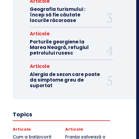
Articole
Geografia turismului :
încep să fie căutate
locurile răcoroase
Articole
Porturile georgiene la
Marea Neagră, refugiul
petrolului rusesc
Articole
Alergia de sezon care poate
da simptome greu de
suportat
Topics
Articole
Articole
Cum a batjocorit
Franţa salvează o