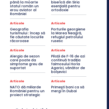
până la moarte
biserică din Siria
statul român un
esenţială pentru
erou aviator al
ortodoxie
României
Articole
Articole
Geografia
Porturile georgiene
turismului : încep să
la Marea Neagră,
fie căutate locurile
refugiul petrolului
răcoroase
rusesc
Articole
Articole
Alergia de sezon
Piloții de F-16 de azi
care poate da
continuă tradiția
simptome greu de
faimosului Horia
suportat
Agarici, vânător de
bolșevici
Articole
Articole
NATO dă miliarde
Primeşti bani ca să
României pentru un
mergi în Dubai
proiect strategic