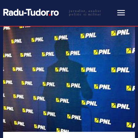
jurnalist, analist
politic si militar