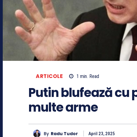
ARTICOLE
1
min.
Read
Putin blufează cu 
multe arme
By
Radu Tudor
April 23, 2025