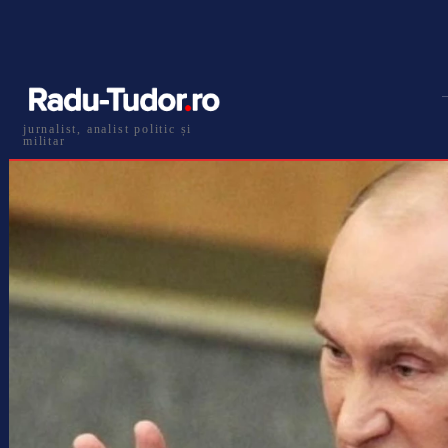
jurnalist, analist politic și
militar