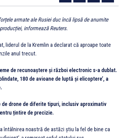
forțele armate ale Rusiei duc încă lipsă de anumite
a producției, informează Reuters.
at, liderul de la Kremlin a declarat că aproape toate
nzile anul trecut.
teme de recunoaștere și război electronic s-a dublat.
lindate, 180 de avioane de luptă și elicoptere’, a
e.
e drone de diferite tipuri, inclusiv aproximativ
tru țintire de precizie.
la întâlnirea noastră de astăzi știu la fel de bine ca
ficient’, a remarcat șeful statului rus.