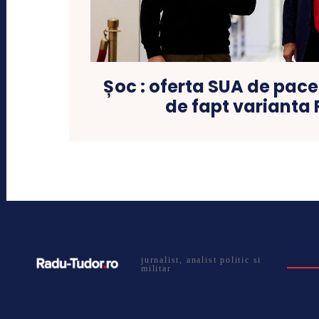
Șoc : oferta SUA de pace
de fapt varianta 
jurnalist, analist politic si
militar