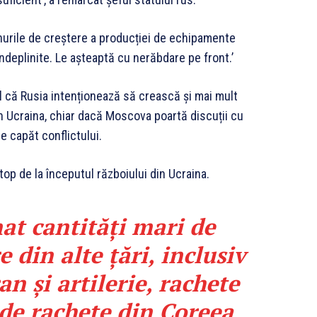
anurile de creștere a producției de echipamente
îndeplinite. Le așteaptă cu nerăbdare pe front.’
ul că Rusia intenționează să crească și mai mult
din Ucraina, chiar dacă Moscova poartă discuții cu
e capăt conflictului.
op de la începutul războiului din Ucraina.
at cantități mari de
 din alte țări, inclusiv
n și artilerie, rachete
e de rachete din Coreea