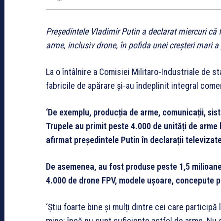
Președintele Vladimir Putin a declarat miercuri că 
arme, inclusiv drone, în pofida unei creșteri mari 
La o întâlnire a Comisiei Militaro-Industriale de st
fabricile de apărare și-au îndeplinit integral come
‘De exemplu, producția de arme, comunicații, sis
Trupele au primit peste 4.000 de unități de arme b
afirmat președintele Putin în declarații televizat
De asemenea, au fost produse peste 1,5 milioane d
4.000 de drone FPV, modele ușoare, concepute pen
‘Știu foarte bine și mulți dintre cei care participă 
mine: încă nu sunt suficiente astfel de arme. Nu su