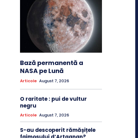
Bază permanentă a
NASA pe Lună
Articole
August 7, 2026
O raritate : pui de vultur
negru
Articole
August 7, 2026
S-au descoperit rămășițele
faimosului d’Artagnan?