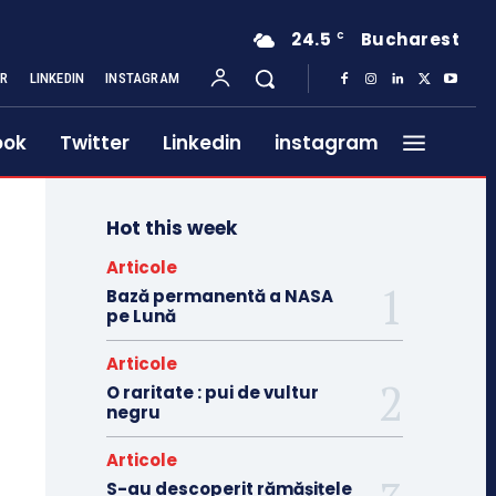
24.5
Bucharest
C
ER
LINKEDIN
INSTAGRAM
ook
Twitter
Linkedin
instagram
Hot this week
Articole
Bază permanentă a NASA
pe Lună
Articole
O raritate : pui de vultur
negru
Articole
S-au descoperit rămășițele