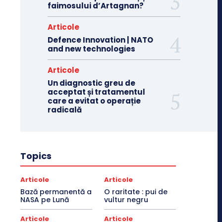
faimosului d’Artagnan?
Articole
Defence Innovation | NATO
and new technologies
Articole
Un diagnostic greu de
acceptat și tratamentul
care a evitat o operație
radicală
Topics
Articole
Articole
Bază permanentă a
O raritate : pui de
NASA pe Lună
vultur negru
Articole
Articole