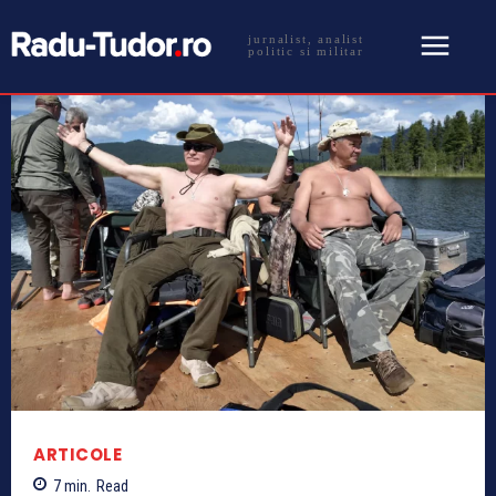
jurnalist, analist
politic si militar
ARTICOLE
7
min.
Read