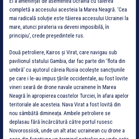
El a amenințat de asemenea Ucraina cu tăierea
completă a accesului acesteia la Marea Neagră. ‘Cea
mai radicală soluție este tăierea accesului Ucrainei la
mare, atunci pirateria va deveni imposibilă, în
principiu’, crede președintele rus.
Două petroliere, Kairos și Virat, care navigau sub
pavilionul statului Gambia, dar fac parte din ‘flota din
umbră’ cu ajutorul căreia Rusia ocolește sancțiunile
pe care i le-au impus țările occidentale, au fost lovite
vineri seară de drone navale ucrainene în Marea
Neagră în apropierea coastelor Turciei, în afara apelor
teritoriale ale acesteia. Nava Virat a fost lovită din
nou sâmbătă dimineața. Ambele petroliere se
deplasau fără încărcătură către portul rusesc
Novorossiisk, unde un alt atac ucrainean cu drone a