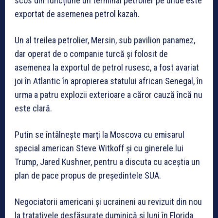
scos din funcțiune un terminal petrolier pe unde este
exportat de asemenea petrol kazah.
Un al treilea petrolier, Mersin, sub pavilion panamez,
dar operat de o companie turcă și folosit de
asemenea la exportul de petrol rusesc, a fost avariat
joi în Atlantic în apropierea statului african Senegal, în
urma a patru explozii exterioare a căror cauză încă nu
este clară.
Putin se întâlnește marți la Moscova cu emisarul
special american Steve Witkoff și cu ginerele lui
Trump, Jared Kushner, pentru a discuta cu aceștia un
plan de pace propus de președintele SUA.
Negociatorii americani și ucraineni au revizuit din nou
la tratativele desfășurate duminică și luni în Florida