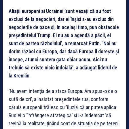
Aliații europeni ai Ucrainei ‘sunt vexați că au fost
excluși de la negocieri, dar ei înșiși s-au exclus din
negocierile de pace și, în același timp, pun obstacole
președintelui Trump. Ei nu au o agendă a păcii, ei
sunt de partea războiului’, a remarcat Putin. ‘Noi nu
dorim război cu Europa, dar dacă Europa îl dorește și
începe, atunci suntem gata chiar acum. Aici nu
trebuie să existe nicio îndoială’, a adăugat liderul de
la Kremlin.
‘Nu avem intenția de a ataca Europa. Am spus-o de o
sută de ori’, a insistat președintele rus, conform
căruia europenii trăiesc cu ‘iluzia’ că ar putea aplica
Rusiei o ‘înfrângere strategică’ și i-a îndemnat ‘să
revină la realitate, ținând cont de situația de pe teren’.