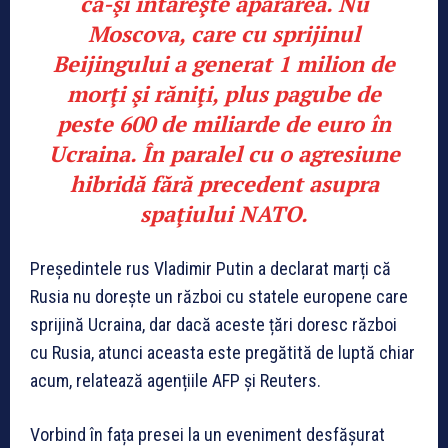
că-şi întăreşte apărarea. Nu
Moscova, care cu sprijinul
Beijingului a generat 1 milion de
morţi şi răniţi, plus pagube de
peste 600 de miliarde de euro în
Ucraina. În paralel cu o agresiune
hibridă fără precedent asupra
spaţiului NATO.
Președintele rus Vladimir Putin a declarat marți că
Rusia nu dorește un război cu statele europene care
sprijină Ucraina, dar dacă aceste țări doresc război
cu Rusia, atunci aceasta este pregătită de luptă chiar
acum, relatează agențiile AFP și Reuters.
Vorbind în fața presei la un eveniment desfășurat