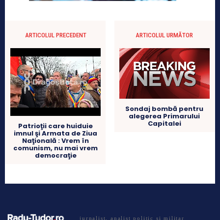
ARTICOLUL PRECEDENT
ARTICOLUL URMĂTOR
Sondaj bombă pentru
alegerea Primarului
Capitalei
Patrioţii care huiduie
imnul şi Armata de Ziua
Naţională : Vrem în
comunism, nu mai vrem
democraţie
jurnalist, analist politic si militar