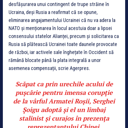
desfășurarea unui contingent de trupe străine în
Ucraina, deși Rusia a reafirmat că se opune,
eliminarea angajamentului Ucrainei că nu va adera la
NATO și menționarea în locul acestuia doar a lipsei
consensului statelor Alianței, precum și solicitarea ca
Rusia să plătească Ucrainei toate daunele provocate
de război, iar activele sale înghețate în Occident să
rămână blocate până la plata integrală a unor
asemenea compensații, scrie Agerpres.
Scăpat ca prin urechile acului de
puşcărie pentru imensa corupţie
de la vârful Armatei Roşii, Serghei
Şoigu adoptă şi el un limbaj
stalinist şi curajos în prezenţa
reprezentantului Chinei.