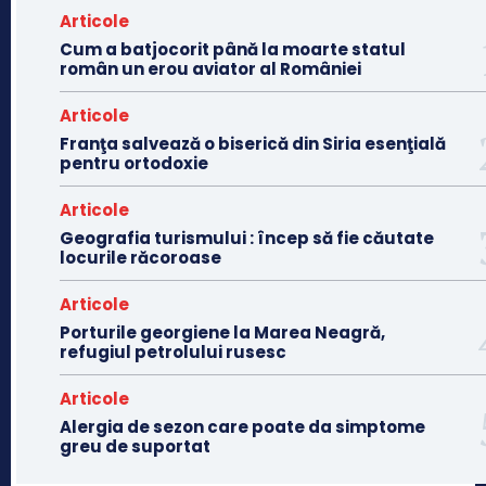
Articole
Cum a batjocorit până la moarte statul
român un erou aviator al României
Articole
Franţa salvează o biserică din Siria esenţială
pentru ortodoxie
Articole
Geografia turismului : încep să fie căutate
locurile răcoroase
Articole
Porturile georgiene la Marea Neagră,
refugiul petrolului rusesc
Articole
Alergia de sezon care poate da simptome
greu de suportat