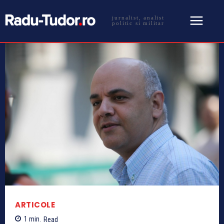
jurnalist, analist
politic si militar
ARTICOLE
1
min.
Read