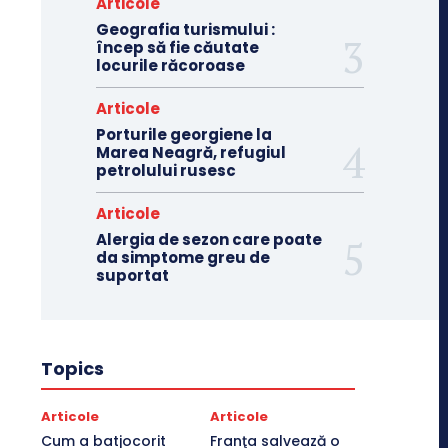
Articole
Geografia turismului :
încep să fie căutate
locurile răcoroase
Articole
Porturile georgiene la
Marea Neagră, refugiul
petrolului rusesc
Articole
Alergia de sezon care poate
da simptome greu de
suportat
Topics
Articole
Articole
Cum a batjocorit
Franţa salvează o