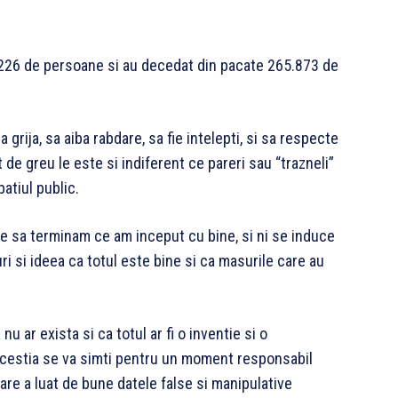
226 de persoane si au decedat din pacate 265.873 de
grija, sa aiba rabdare, sa fie intelepti, si sa respecte
t de greu le este si indiferent ce pareri sau “trazneli”
atiul public.
re sa terminam ce am inceput cu bine, si ni se induce
ri si ideea ca totul este bine si ca masurile care au
u ar exista si ca totul ar fi o inventie si o
 acestia se va simti pentru un moment responsabil
re a luat de bune datele false si manipulative