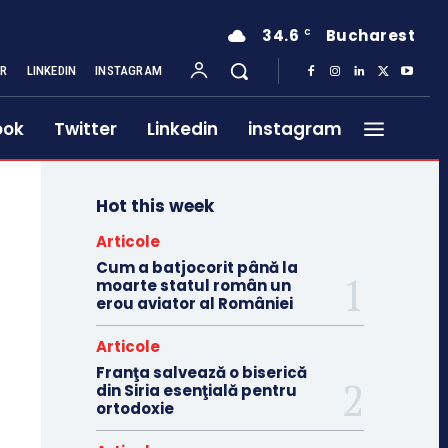
34.6
Bucharest
C
ER
LINKEDIN
INSTAGRAM
ook
Twitter
Linkedin
instagram
Hot this week
Articole
Cum a batjocorit până la
moarte statul român un
erou aviator al României
Articole
Franţa salvează o biserică
din Siria esenţială pentru
ortodoxie