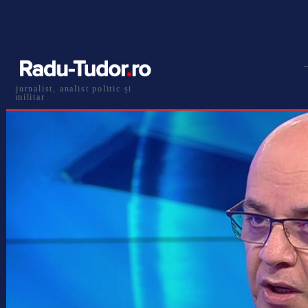
jurnalist, analist politic și
militar