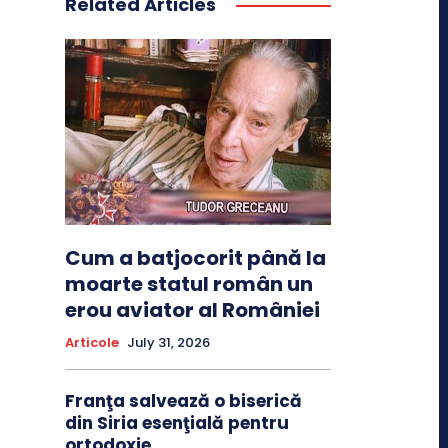
Related Articles
Cum a batjocorit până la
moarte statul român un
erou aviator al României
Articole
July 31, 2026
Franţa salvează o biserică
din Siria esenţială pentru
ortodoxie