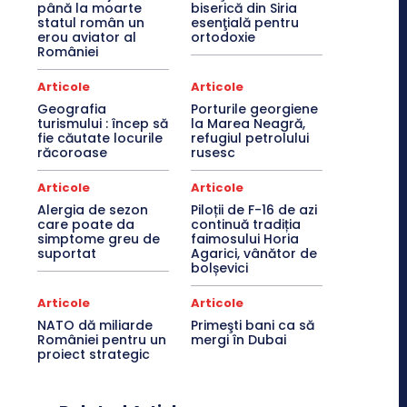
până la moarte
biserică din Siria
statul român un
esenţială pentru
erou aviator al
ortodoxie
României
Articole
Articole
Geografia
Porturile georgiene
turismului : încep să
la Marea Neagră,
fie căutate locurile
refugiul petrolului
răcoroase
rusesc
Articole
Articole
Alergia de sezon
Piloții de F-16 de azi
care poate da
continuă tradiția
simptome greu de
faimosului Horia
suportat
Agarici, vânător de
bolșevici
Articole
Articole
NATO dă miliarde
Primeşti bani ca să
României pentru un
mergi în Dubai
proiect strategic