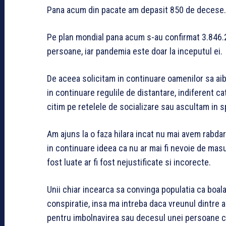
Pana acum din pacate am depasit 850 de decese.
Pe plan mondial pana acum s-au confirmat 3.846.
persoane, iar pandemia este doar la inceputul ei.
De aceea solicitam in continuare oamenilor sa aiba 
in continuare regulile de distantare, indiferent ca
citim pe retelele de socializare sau ascultam in sp
Am ajuns la o faza hilara incat nu mai avem rabda
in continuare ideea ca nu ar mai fi nevoie de masu
fost luate ar fi fost nejustificate si incorecte.
Unii chiar incearca sa convinga populatia ca boala n
conspiratie, insa ma intreba daca vreunul dintre
pentru imbolnavirea sau decesul unei persoane ca