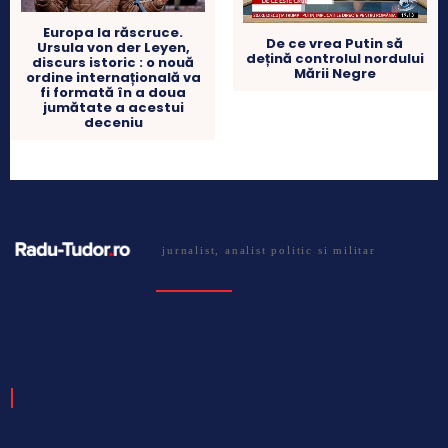
Europa la răscruce.
De ce vrea Putin să
Ursula von der Leyen,
dețină controlul nordului
discurs istoric : o nouă
Mării Negre
ordine internațională va
fi formată în a doua
jumătate a acestui
deceniu
jurnalist, analist politic si militar