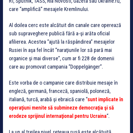
RT, Sputnik, TASS, Ria Novosti, Gazeta sau Ukraine.ru,
care “amplifică” mesajele Kremlinului.
Al doilea cerc este alcătuit din canale care operează
sub supraveghere publică fără a-şi arăta oficial
afilierea. Acestea “ajută la răspândirea” mesajelor
Rusiei în aşa fel încât “naraţiunile lor să pară mai
organice şi mai diverse”, cum ar fi 228 de domenii
care au promovat campania “Doppelgänger”.
Este vorba de o campanie care distribuie mesaje în
engleză, germană, franceză, spaniolă, poloneză,
italiană, turcă, arabă şi ebraică care “
sunt implicate în
operaţiuni menite să submineze democraţia şi să
erodeze sprijinul internaţional pentru Ucraina
“.
La un al treilea nivel, reţeaua rusă este alcătuită