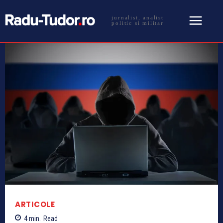
jurnalist, analist
politic si militar
ARTICOLE
4
min.
Read