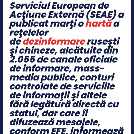
Serviciul European de
Acţiune Externă (SEAE) a
publicat marţi o
hartă
a
reţelelor
de
dezinformare
ruseşti
şi chineze, alcătuite din
2.055 de canale oficiale
de informare, mass-
media publice, conturi
controlate de serviciile
de informaţii şi altele
fără legătură directă cu
statul, dar care îi
difuzează mesajele,
conform EFE, informează