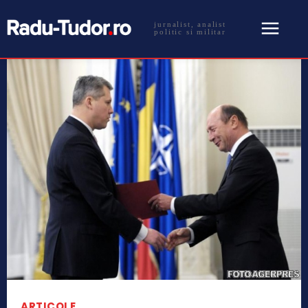
jurnalist, analist
politic si militar
ARTICOLE