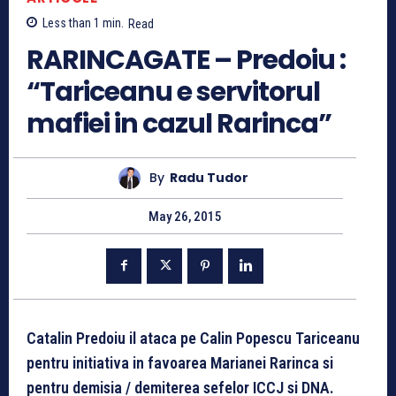
Less than 1
min.
Read
RARINCAGATE – Predoiu :
“Tariceanu e servitorul
mafiei in cazul Rarinca”
By
Radu Tudor
May 26, 2015
Catalin Predoiu il ataca pe Calin Popescu Tariceanu
pentru initiativa in favoarea Marianei Rarinca si
pentru demisia / demiterea sefelor ICCJ si DNA.