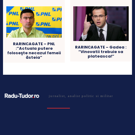
RARINCAGATE – PNL
RARINCAGATE – Gadea :
:”Actuala putere
“Vinovatii trebuie sa
foloseşte necazul femeii
plateasca!”
ăsteia”
jurnalist, analist politic si militar