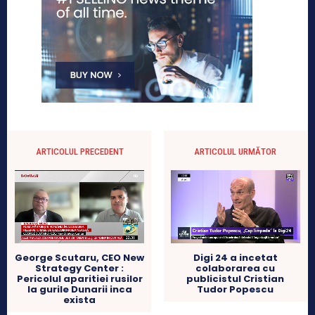
ARTICOLUL PRECEDENT
ARTICOLUL URMĂTOR
George Scutaru, CEO New
Digi 24 a incetat
Strategy Center :
colaborarea cu
Pericolul aparitiei rusilor
publicistul Cristian
la gurile Dunarii inca
Tudor Popescu
exista