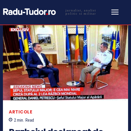
jurnalist, analist
politic si militar
ARTICOLE
2
min.
Read