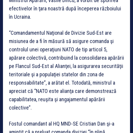
Ministrul Apărării, Vasile Dîncu, a vorbit de sporirea
efectivelor în ţara noastră după începerea războiului
în Ucraina.
“Comandamentul Naţional de Divizie Sud-Est are
misiunea de a fi în măsură să asigure comanda şi
controlul unei operaţiuni NATO de tip articol 5,
apărare colectivă, contribuind la consolidarea apărării
pe Flancul Sud-Est al Alianţei, la asigurarea securităţii
teritoriale şi a populaţiei statelor din zona de
responsabilitate”, a arătat el. Totodată, ministrul a
apreciat că “NATO este alianţa care demonstrează
capabilitatea, reuşita şi angajamentul apărării
colective”.
Fostul comandant al HQ MND-SE Cristian Dan şi-a
amintit că a preluat comanda diviziei “în plină