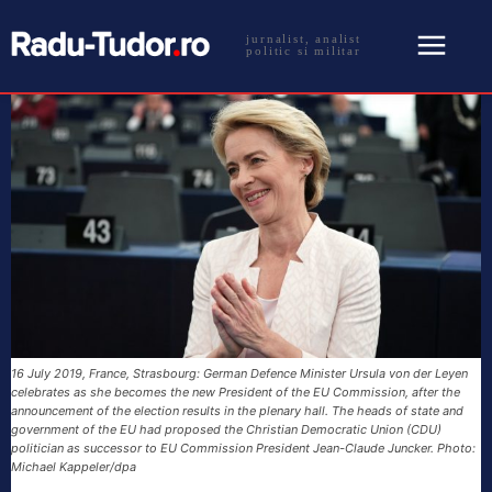
jurnalist, analist
politic si militar
16 July 2019, France, Strasbourg: German Defence Minister Ursula von der Leyen
celebrates as she becomes the new President of the EU Commission, after the
announcement of the election results in the plenary hall. The heads of state and
government of the EU had proposed the Christian Democratic Union (CDU)
politician as successor to EU Commission President Jean-Claude Juncker. Photo:
Michael Kappeler/dpa