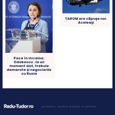
TAROM are căpuşe noi.
Aceleaşi
Pace în Ucraina.
Odobescu : la un
moment dat, trebuie
demarate și negocierile
cu Rusia
jurnalist, analist politic si militar