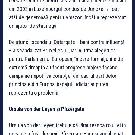
lansate anchete pentru a stabili dacă o decizie fiscală
din 2003 în Luxemburgul condus de Juncker a fost
atât de generoasă pentru Amazon, încât a reprezentat
un ajutor de stat ilegal.
De atunci, scandalul Qatargate – bani contra influenţă
– a scandalizat Bruxelles-ul, iar în urma alegerilor
pentru Parlamentul European, în care formaţiunile de
extremă dreapta au făcut progrese majore făcând
campanie împotriva corupţiei din cadrul partidelor
principale din Europa, bagajul judiciar ar putea
reprezenta o problemă.
Ursula von der Leyen şi Pfizergate
Ursula von der Leyen trebuie să lămurească rolul ei în
ceea ce a fost denumit Pfizergate – un scandal legat