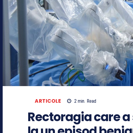
ARTICOLE
2
min.
Read
Rectoragia care a 
la un episod benig