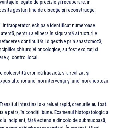
avantajele legate de precizie și recuperare, în
cesita gesturi fine de disecție și reconstrucție.
i. Intraoperator, echipa a identificat numeroase
tentă, pentru a elibera în siguranță structurile
efacerea continuității digestive prin anastomoză,
ipiilor chirurgiei oncologice, au fost excizați și
are și control local.
 colecistită cronică litiazică, s-a realizat și
xpus ulterior unei noi intervenții și unei noi anestezii
ranzitul intestinal s-a reluat rapid, drenurile au fost
iua a patra, în condiții bune. Examenul histopatologic a
adiu incipient, fără extensie dincolo de submucoasă,