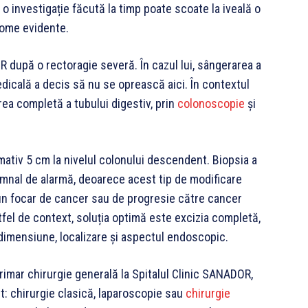
o investigație făcută la timp poate scoate la iveală o
tome evidente.
OR după o rectoragie severă. În cazul lui, sângerarea a
dicală a decis să nu se oprească aici. În contextul
uarea completă a tubului digestiv, prin
colonoscopie
și
ativ 5 cm la nivelul colonului descendent. Biopsia a
semnal de alarmă, deoarece acest tip de modificare
 un focar de cancer sau de progresie către cancer
tfel de context, soluția optimă este excizia completă,
e dimensiune, localizare și aspectul endoscopic.
rimar chirurgie generală la Spitalul Clinic SANADOR,
nt: chirurgie clasică, laparoscopie sau
chirurgie