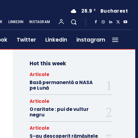
26.9
Bucharest
C
ER
LINKEDIN
INSTAGRAM
ook
Twitter
Linkedin
instagram
Hot this week
Articole
Bază permanentă a NASA
pe Lună
Articole
O raritate : pui de vultur
negru
Articole
S-au descoperit rămășițele