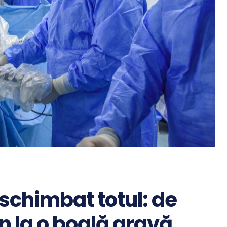
schimbat totul: de
n la o boală gravă