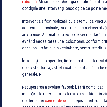
robotică
. Mihail a ales chirurgia robotică pentru 
condițiile unei intervenții oncologice ce poate ne
Intervenția a fost realizată cu sistemul da Vinci X
aderențe abdominale, care au impus o visceroliză a
anatomice. A urmat o colectomie segmentară cu r
evitând necesitatea unei colostomii. Conform princ
ganglioni limfatici din vecinătate, pentru stadializ
În același timp operator, ținând cont de istoricul de
colecistectomia, astfel încât pacientul să nu fie e
generale. P
Recuperarea a evoluat favorabil, fără complicații. T
îndepărtate ulterior, iar externarea s-a făcut în z
confirmat un
cancer de colon
depistat într-un st