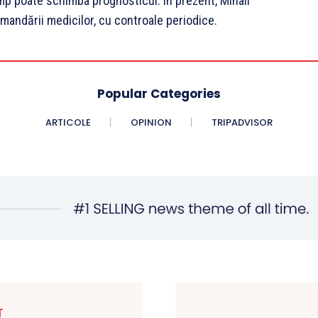
imp poate schimba prognosticul. În prezent, Mihail
andării medicilor, cu controale periodice.
Popular Categories
ARTICOLE
OPINION
TRIPADVISOR
T