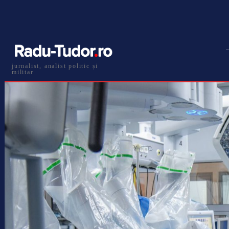
jurnalist, analist politic și
militar