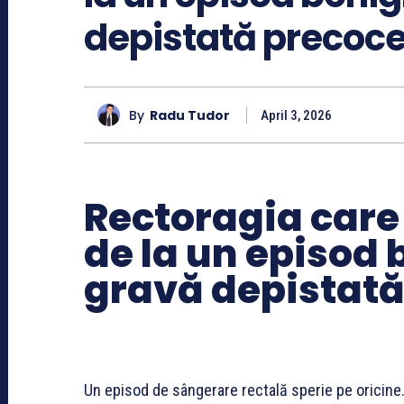
depistată precoc
By
Radu Tudor
April 3, 2026
Rectoragia care
de la un episod 
gravă depistată
Un episod de sângerare rectală sperie pe oricine.