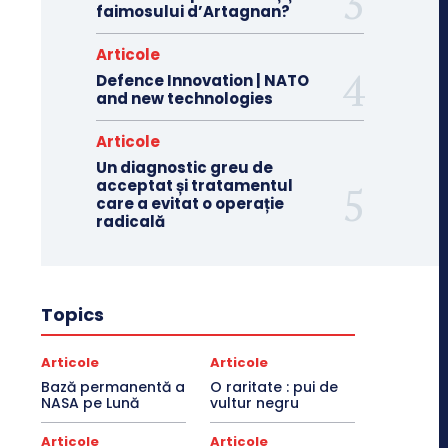
faimosului d’Artagnan?
Articole
Defence Innovation | NATO
and new technologies
Articole
Un diagnostic greu de
acceptat și tratamentul
care a evitat o operație
radicală
Topics
Articole
Articole
Bază permanentă a
O raritate : pui de
NASA pe Lună
vultur negru
Articole
Articole