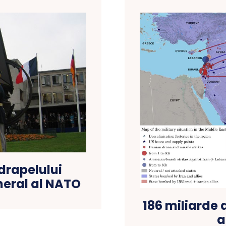
i drapelului
neral al NATO
186 miliarde d
a