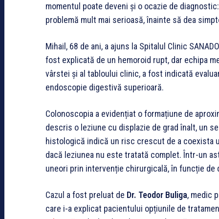
momentul poate deveni și o ocazie de diagnostic: 
problemă mult mai serioasă, înainte să dea simp
Mihail, 68 de ani, a ajuns la Spitalul Clinic SANAD
fost explicată de un hemoroid rupt, dar echipa me
vârstei și al tabloului clinic, a fost indicată eval
endoscopie digestivă superioară.
Colonoscopia a evidențiat o formațiune de aproxim
descris o leziune cu displazie de grad înalt, un 
histologică indică un risc crescut de a coexista
dacă leziunea nu este tratată complet. Într-un as
uneori prin intervenție chirurgicală, în funcție d
Cazul a fost preluat de
Dr. Teodor Buliga
, medic p
care i-a explicat pacientului opțiunile de tratame