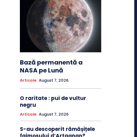
Bază permanentă a
NASA pe Lună
Articole
August 7, 2026
O raritate : pui de vultur
negru
Articole
August 7, 2026
S-au descoperit rămășițele
faimosului d’Artagnan?