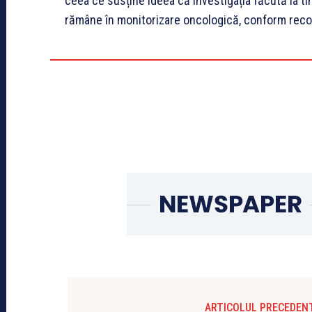
ceea ce susține ideea că investigația făcută la t
rămâne în monitorizare oncologică, conform recom
ARTICOLUL PRECEDEN