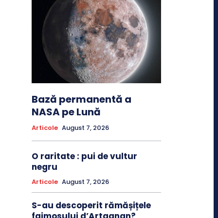
Bază permanentă a
NASA pe Lună
Articole
August 7, 2026
O raritate : pui de vultur
negru
Articole
August 7, 2026
S-au descoperit rămășițele
faimosului d’Artagnan?