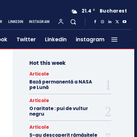
21.4
Bucharest
C
ER
LINKEDIN
INSTAGRAM
ook
Twitter
Linkedin
instagram
Hot this week
Articole
Bază permanentă a NASA
pe Lună
Articole
O raritate : pui de vultur
negru
Articole
S-au descoperit rămășițele