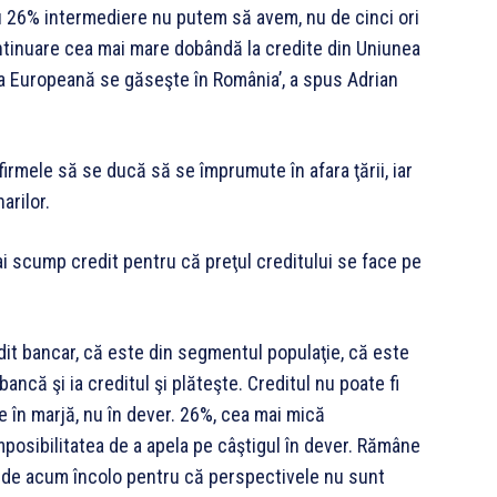
u 26% intermediere nu putem să avem, nu de cinci ori
ntinuare cea mai mare dobândă la credite din Uniunea
a Europeană se găseşte în România’, a spus Adrian
firmele să se ducă să se împrumute în afara ţării, iar
arilor.
i scump credit pentru că preţul creditului se face pe
redit bancar, că este din segmentul populaţie, că este
ncă şi ia creditul şi plăteşte. Creditul nu poate fi
te în marjă, nu în dever. 26%, cea mai mică
osibilitatea de a apela pe câştigul în dever. Rămâne
 de acum încolo pentru că perspectivele nu sunt