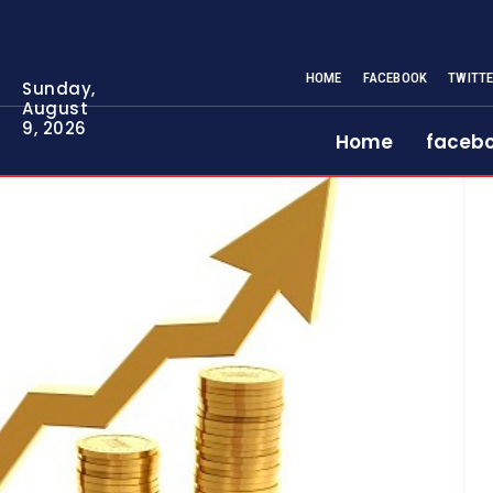
HOME
FACEBOOK
TWITT
Sunday,
August
9, 2026
Home
faceb