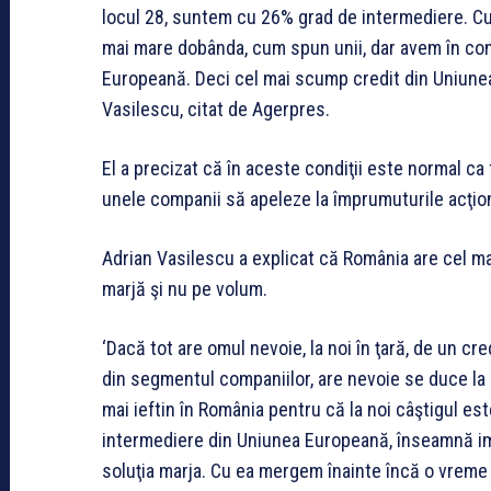
locul 28, suntem cu 26% grad de intermediere. C
mai mare dobânda, cum spun unii, dar avem în co
Europeană. Deci cel mai scump credit din Uniune
Vasilescu, citat de Agerpres.
El a precizat că în aceste condiţii este normal ca 
unele companii să apeleze la împrumuturile acţion
Adrian Vasilescu a explicat că România are cel ma
marjă şi nu pe volum.
‘Dacă tot are omul nevoie, la noi în ţară, de un c
din segmentul companiilor, are nevoie se duce la ba
mai ieftin în România pentru că la noi câştigul es
intermediere din Uniunea Europeană, înseamnă imp
soluţia marja. Cu ea mergem înainte încă o vreme