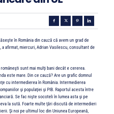
găseşte în România din cauză că avem un grad de
, a afirmat, miercuri, Adrian Vasilescu, consultant de
e româneşti sunt mai mulţi bani decât e cererea.
ânda este mare. Din ce cauză? Are un grafic domnul
rinţe cu intermedierea în România. Intermedierea
mpaniilor şi populaţiei şi PIB. Raportul acesta între
anciară. Se fac nişte socoteli în lumea asta şi pe
eva la sută. Foarte multe ţări discută de intermedieri
erii. Şi noi pe ultimul loc din Uniunea Europeană,