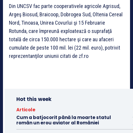
Din UNCSV fac parte coopera­tivele agricole Agrisud,
Argeş Biosud, Braicoop, Dobrogea Sud, Oltenia Cereal
Nord, Tinoasa, Unirea Covurlui şi 15 Februarie
Rotunda, care îm­preună exploatează o suprafaţă
totală de circa 150.000 hectare şi care au afaceri
cumulate de peste 100 mil. lei (22 mil. euro), potrivit
reprezen­tanţilor uniunii citati de zf.ro
Hot this week
Articole
Cum a batjocorit până la moarte statul
român un erou aviator al României