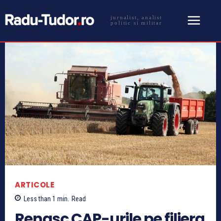
jurnalist, analist
politic si militar
ARTICOLE
Less than 1
min.
Read
Renasc CAP-urile pe filiera