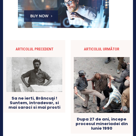
ARTICOLUL PRECEDENT
ARTICOLUL URMĂTOR
Sa ne ierti, Brâncuşi !
Suntem, intradevar, si
mai saraci si mai prosti
Dupa 27 de ani, incepe
procesul mineriadei din
Iunie 1990