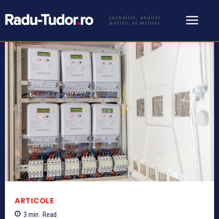
jurnalist, analist
politic si militar
ARTICOLE
3
min.
Read