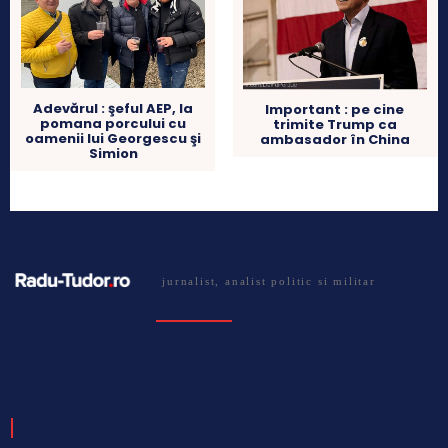
Adevărul : şeful AEP, la
Important : pe cine
pomana porcului cu
trimite Trump ca
oamenii lui Georgescu şi
ambasador în China
Simion
jurnalist, analist politic si militar