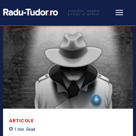
jurnalist, analist
politic si militar
ARTICOLE
1
min.
Read