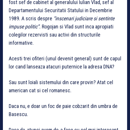
fost sef de cabinet al generalului Iulian Vlad, sef al
Departamentului Securitatii Statului in Decembrie
1989. A scris despre
“inscenari judiciare si sentinte
impuse politic”.
Rogojan si Vlad sunt inca apropiati
colegilor rezervisti sau activi din structurile
informative.
Acesti trei ofiteri (unul devenit general) sunt de capul
lor cand lanseaza atacuri puternice la adresa DNA?
Sau sunt loiali sistemului din care provin? Atat cel
american cat si cel romanesc.
Daca nu, e doar un foc de paie cobzarit din umbra de
Basescu.
Daca da, atunci avem de-a face cu cel mai interesant