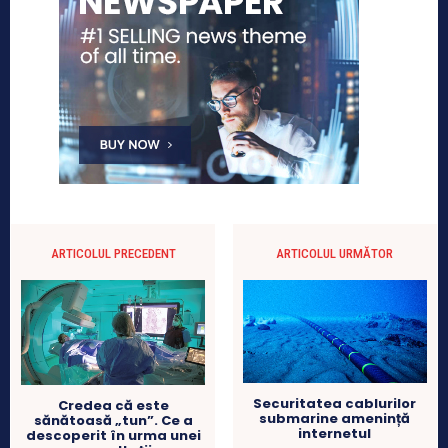
ARTICOLUL PRECEDENT
ARTICOLUL URMĂTOR
Securitatea cablurilor
Credea că este
submarine amenință
sănătoasă „tun”. Ce a
internetul
descoperit în urma unei