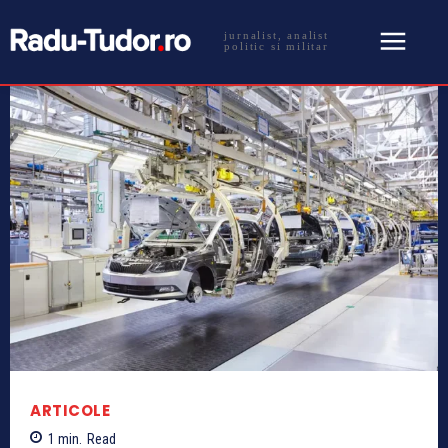
jurnalist, analist
politic si militar
ARTICOLE
1
min.
Read