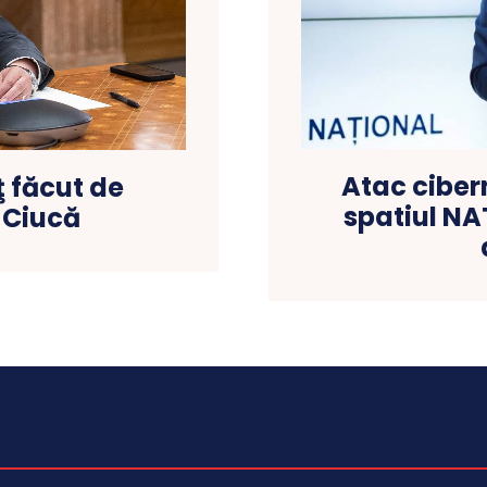
Atac ciber
ţ făcut de
spatiul NA
 Ciucă