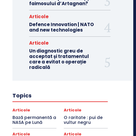
faimosului d’Artagnan?
Articole
Defence Innovation | NATO
and new technologies
Articole
Un diagnostic greu de
acceptat și tratamentul
care a evitat o operație
radicală
Topics
Articole
Articole
Bază permanentă a
O raritate : pui de
NASA pe Lună
vultur negru
Articole
Articole