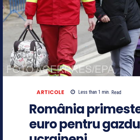
ARTICOLE
Less than 1
min.
Read
România primeste
euro pentru gazdui
ucraineni