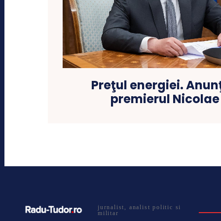
Preţul energiei. Anun
premierul Nicolae
jurnalist, analist politic si
militar