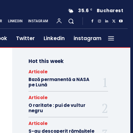
35.6
Bucharest
C
ER
LINKEDIN
INSTAGRAM
ook
Twitter
Linkedin
instagram
Hot this week
Articole
Bază permanentă a NASA
pe Lună
Articole
O raritate : pui de vultur
negru
Articole
S-au descoperit rămășițele