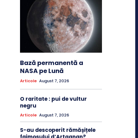
Bază permanentă a
NASA pe Lună
Articole
August 7, 2026
O raritate : pui de vultur
negru
Articole
August 7, 2026
S-au descoperit rămășițele
faimosului d’Artagnan?