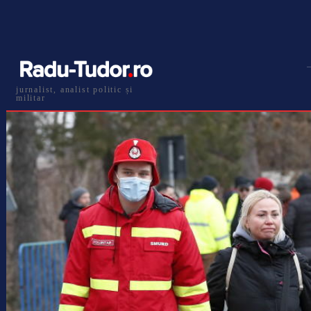
jurnalist, analist politic și
militar