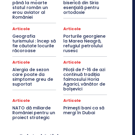
până la moarte
biserică din Siria
statul român un
esenţială pentru
erou aviator al
ortodoxie
României
Articole
Articole
Geografia
Porturile georgiene
turismului : încep să
la Marea Neagră,
fie căutate locurile
refugiul petrolului
răcoroase
rusesc
Articole
Articole
Alergia de sezon
Piloții de F-16 de azi
care poate da
continuă tradiția
simptome greu de
faimosului Horia
suportat
Agarici, vânător de
bolșevici
Articole
Articole
NATO dă miliarde
Primeşti bani ca să
României pentru un
mergi în Dubai
proiect strategic