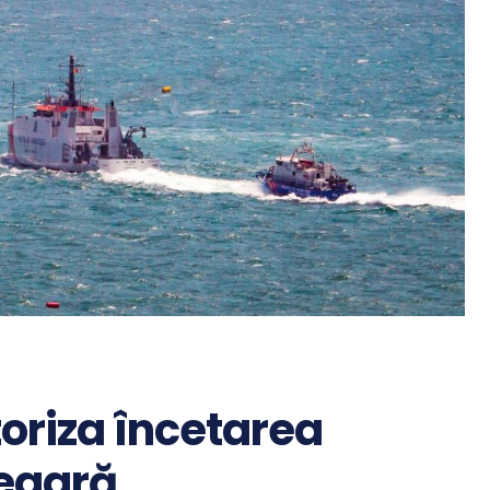
oriza încetarea
Neagră