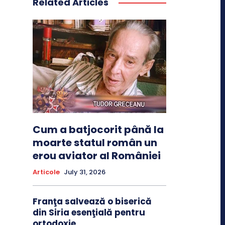
Related Articles
Cum a batjocorit până la
moarte statul român un
erou aviator al României
Articole
July 31, 2026
Franţa salvează o biserică
din Siria esenţială pentru
ortodoxie