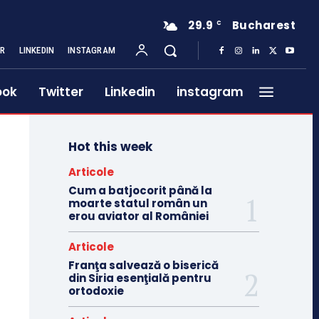
29.9
Bucharest
C
ER
LINKEDIN
INSTAGRAM
ook
Twitter
Linkedin
instagram
Hot this week
Articole
Cum a batjocorit până la
moarte statul român un
erou aviator al României
Articole
Franţa salvează o biserică
din Siria esenţială pentru
ortodoxie