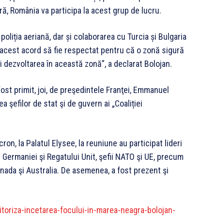
ă, România va participa la acest grup de lucru.
poliția aeriană, dar și colaborarea cu Turcia și Bulgaria
 acest acord să fie respectat pentru că o zonă sigură
 dezvoltarea în această zonă”, a declarat Bolojan.
 fost primit, joi, de preşedintele Franţei, Emmanuel
a şefilor de stat şi de guvern ai „Coaliției
, la Palatul Elysee, la reuniune au participat lideri
i Germaniei şi Regatului Unit, şefii NATO şi UE, precum
anada şi Australia. De asemenea, a fost prezent şi
toriza-incetarea-focului-in-marea-neagra-bolojan-