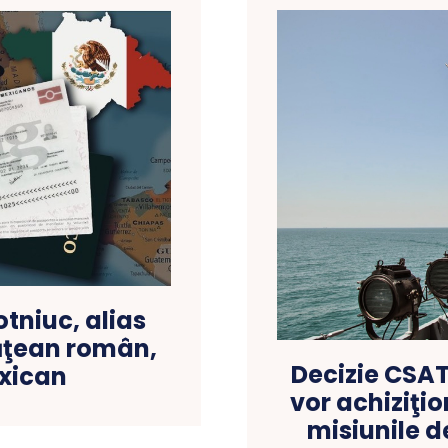
tniuc, alias
tăţean român,
Decizie CSAT
xican
vor achiziţi
misiunile d