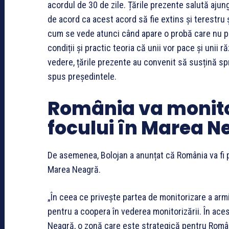
acordul de 30 de zile. Țările prezente salută aju
de acord ca acest acord să fie extins și terestru 
cum se vede atunci când apare o probă care nu po
condiții și practic teoria că unii vor pace și unii 
vedere, țările prezente au convenit să susțină spri
spus președintele.
România va monito
focului în Marea N
De asemenea, Bolojan a anunțat că România va fi pa
Marea Neagră.
„În ceea ce privește partea de monitorizare a arm
pentru a coopera în vederea monitorizării. În ace
Neagră, o zonă care este strategică pentru Români