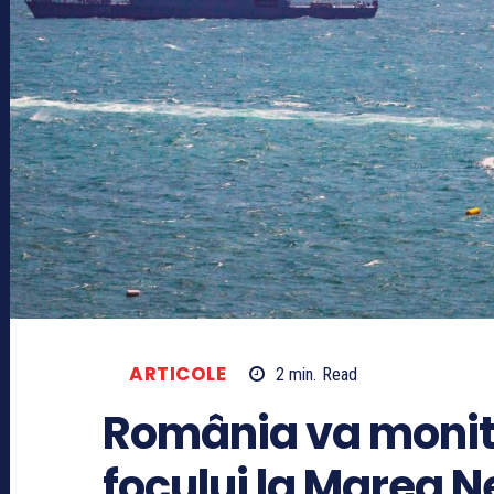
ARTICOLE
2
min.
Read
România va monit
focului la Marea 