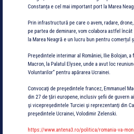
Constanța e cel mai important port la Marea Neagr
Prin infrastructură pe care o avem, radare, drone, 
pe partea de deminare, vom colabora astfel încât
la Marea Neagră e un lucru bun pentru comerțul și
Preşedintele interimar al României, Ilie Bolojan, a
Macron, la Palatul Elysee, unde a avut loc reuniune
Voluntarilor” pentru apărarea Ucrainei.
Convocaţi de preşedintele francez, Emmanuel Macron
din 27 de ţări europene, inclusiv şefii de guvern a
şi vicepreşedintele Turciei şi reprezentanţi din C
preşedintele Ucrainei, Volodimir Zelenski.
https://www.antena3.ro/politica/romania-va-moni