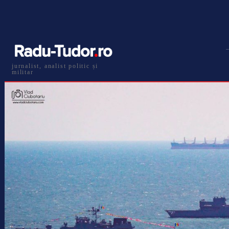
jurnalist, analist politic și
militar