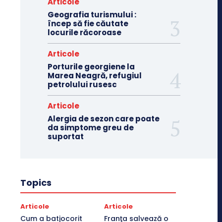
Articole
Geografia turismului :
încep să fie căutate
locurile răcoroase
Articole
Porturile georgiene la
Marea Neagră, refugiul
petrolului rusesc
Articole
Alergia de sezon care poate
da simptome greu de
suportat
Topics
Articole
Articole
Cum a batjocorit
Franţa salvează o