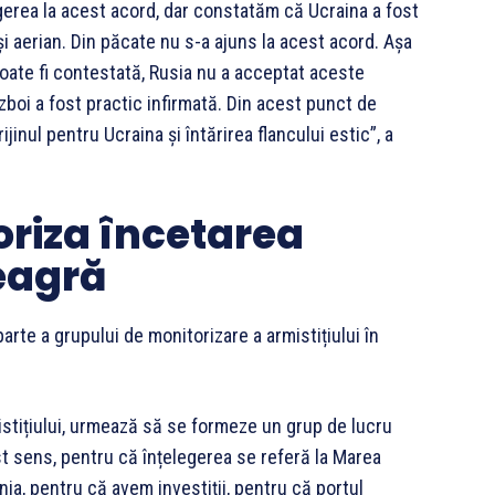
ngerea la acest acord, dar constatăm că Ucraina a fost
și aerian. Din păcate nu s-a ajuns la acest acord. Așa
ate fi contestată, Rusia nu a acceptat aceste
război a fost practic infirmată. Din acest punct de
jinul pentru Ucraina și întărirea flancului estic”, a
riza încetarea
eagră
rte a grupului de monitorizare a armistițiului în
istițiului, urmează să se formeze un grup de lucru
st sens, pentru că înțelegerea se referă la Marea
a, pentru că avem investiții, pentru că portul