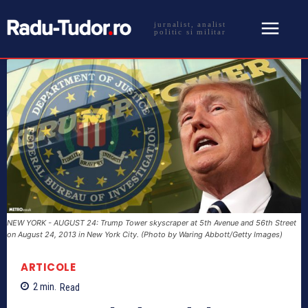
jurnalist, analist
politic si militar
NEW YORK - AUGUST 24: Trump Tower skyscraper at 5th Avenue and 56th Street
on August 24, 2013 in New York City. (Photo by Waring Abbott/Getty Images)
ARTICOLE
2
min.
Read