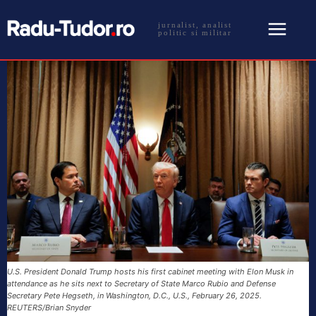
jurnalist, analist
politic si militar
U.S. President Donald Trump hosts his first cabinet meeting with Elon Musk in
attendance as he sits next to Secretary of State Marco Rubio and Defense
Secretary Pete Hegseth, in Washington, D.C., U.S., February 26, 2025.
REUTERS/Brian Snyder