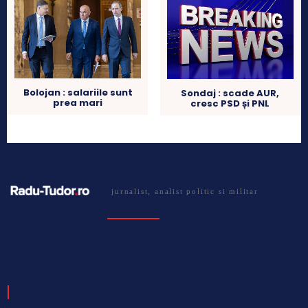
Bolojan : salariile sunt
Sondaj : scade AUR,
prea mari
cresc PSD și PNL
jurnalist, analist politic si militar