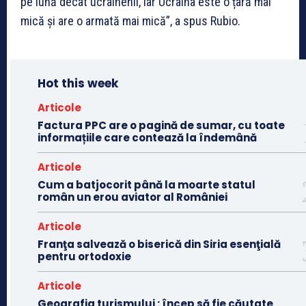
pe lună decât ucrainenii, iar Ucraina este o țară mai
mică și are o armată mai mică”, a spus Rubio.
Hot this week
Articole
Factura PPC are o pagină de sumar, cu toate
informațiile care contează la îndemână
Articole
Cum a batjocorit până la moarte statul
român un erou aviator al României
Articole
Franţa salvează o biserică din Siria esenţială
pentru ortodoxie
Articole
Geografia turismului : încep să fie căutate