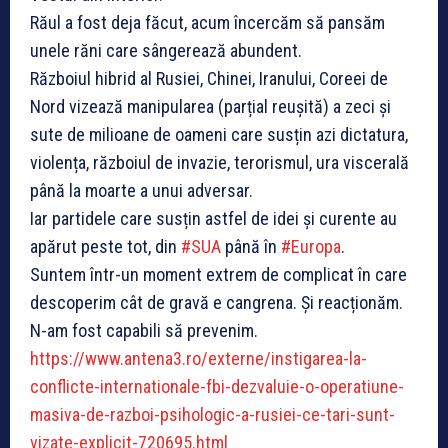
Răul a fost deja făcut, acum încercăm să pansăm
unele răni care sângerează abundent.
Războiul hibrid al Rusiei, Chinei, Iranului, Coreei de
Nord vizează manipularea (parțial reușită) a zeci și
sute de milioane de oameni care susțin azi dictatura,
violența, războiul de invazie, terorismul, ura viscerală
până la moarte a unui adversar.
Iar partidele care susțin astfel de idei și curente au
apărut peste tot, din
#SUA
până în
#Europa
.
Suntem într-un moment extrem de complicat în care
descoperim cât de gravă e cangrena. Și reacționăm.
N-am fost capabili să prevenim.
https://www.antena3.ro/externe/instigarea-la-
conflicte-internationale-fbi-dezvaluie-o-operatiune-
masiva-de-razboi-psihologic-a-rusiei-ce-tari-sunt-
vizate-explicit-720695.html