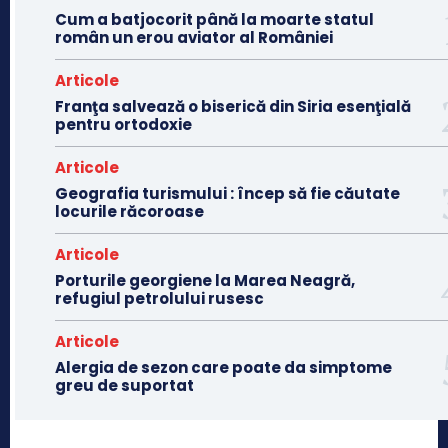
Cum a batjocorit până la moarte statul
român un erou aviator al României
Articole
Franţa salvează o biserică din Siria esenţială
pentru ortodoxie
Articole
Geografia turismului : încep să fie căutate
locurile răcoroase
Articole
Porturile georgiene la Marea Neagră,
refugiul petrolului rusesc
Articole
Alergia de sezon care poate da simptome
greu de suportat