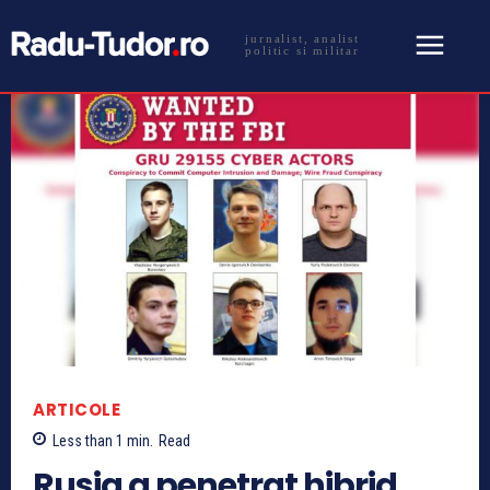
jurnalist, analist
politic si militar
ARTICOLE
Less than 1
min.
Read
Rusia a penetrat hibrid