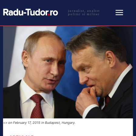
jurnalist, analist
politic si militar
<> on February 17, 2015 in Budapest, Hungary.