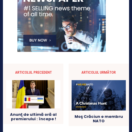
ARTICOLUL PRECEDENT
ARTICOLUL URMĂTOR
Anunţ de ultimă oră al
Moş Crăciun e membru
premierului : începe !
NATO