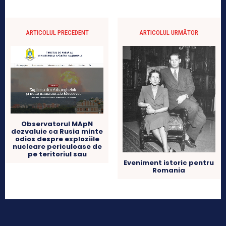
ARTICOLUL PRECEDENT
ARTICOLUL URMĂTOR
Observatorul MApN
dezvaluie ca Rusia minte
odios despre exploziile
nucleare periculoase de
pe teritoriul sau
Eveniment istoric pentru
Romania