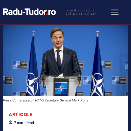
jurnalist, analist
politic si militar
Press Conference by NATO Secretary General Mark Rutte
ARTICOLE
2
min.
Read