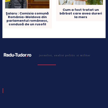
Cum a fost tratat un
bărbat care avea dureri
Şalaru : Comisia comună
la mers
România-Moldova din
parlamentul românesc,
condusă de un rusofil
jurnalist, analist politic si militar