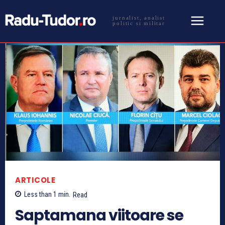
jurnalist, analist
politic si militar
ARTICOLE
Less than 1
min.
Read
Saptamana viitoare se