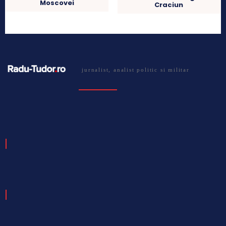
Moscovei
Craciun
jurnalist, analist politic si militar