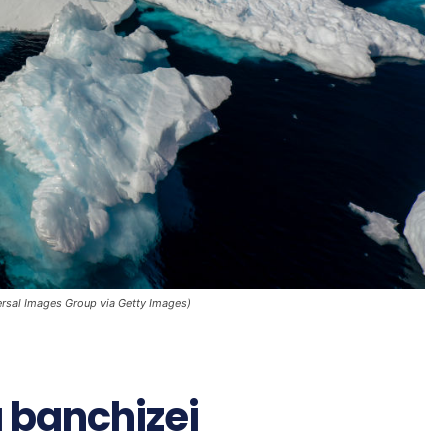
versal Images Group via Getty Images)
 banchizei