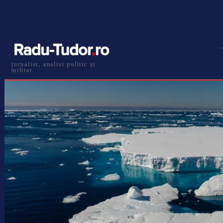
jurnalist, analist politic și
militar