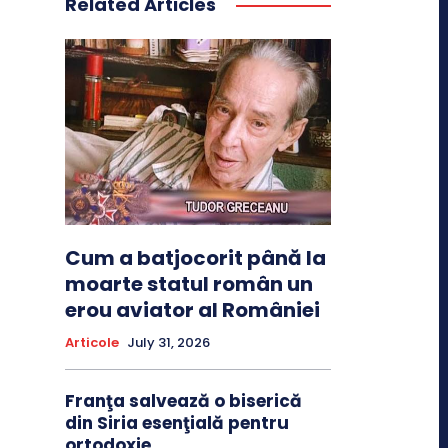
Related Articles
Cum a batjocorit până la
moarte statul român un
erou aviator al României
Articole
July 31, 2026
Franţa salvează o biserică
din Siria esenţială pentru
ortodoxie