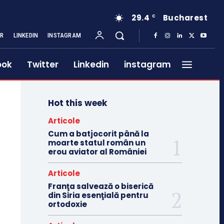
29.4
Bucharest
C
ER
LINKEDIN
INSTAGRAM
ook
Twitter
Linkedin
instagram
Hot this week
Articole
Cum a batjocorit până la
moarte statul român un
erou aviator al României
Articole
Franţa salvează o biserică
din Siria esenţială pentru
ortodoxie