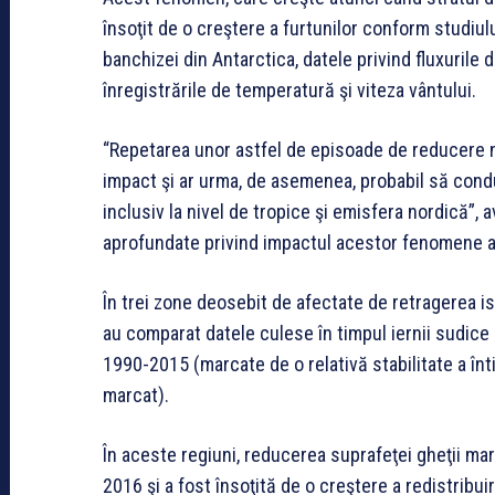
însoţit de o creştere a furtunilor conform studiulu
banchizei din Antarctica, datele privind fluxurile
înregistrările de temperatură şi viteza vântului.
“Repetarea unor astfel de episoade de reducere net
impact şi ar urma, de asemenea, probabil să cond
inclusiv la nivel de tropice şi emisfera nordică”, 
aprofundate privind impactul acestor fenomene as
În trei zone deosebit de afectate de retragerea is
au comparat datele culese în timpul iernii sudice 
1990-2015 (marcate de o relativă stabilitate a înt
marcat).
În aceste regiuni, reducerea suprafeţei gheţii ma
2016 şi a fost însoţită de o creştere a redistribui