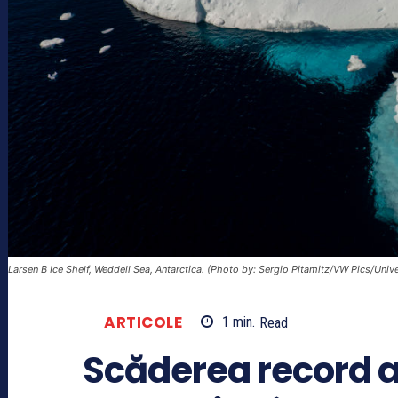
Larsen B Ice Shelf, Weddell Sea, Antarctica. (Photo by: Sergio Pitamitz/VW Pics/Uni
ARTICOLE
1
min.
Read
Scăderea record a