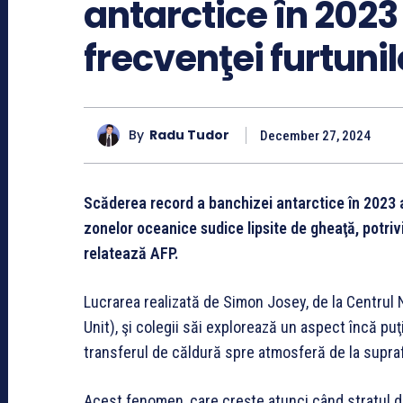
antarctice în 2023 
frecvenţei furtunil
By
Radu Tudor
December 27, 2024
Scăderea record a banchizei antarctice în 2023 a
zonelor oceanice sudice lipsite de gheaţă, potrivi
relatează AFP.
Lucrarea realizată de Simon Josey, de la Centrul
Unit), şi colegii săi explorează un aspect încă pu
transferul de căldură spre atmosferă de la supra
Acest fenomen, care creşte atunci când stratul de