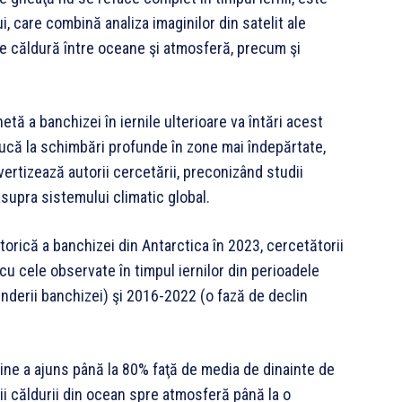
i, care combină analiza imaginilor din satelit ale
 de căldură între oceane şi atmosferă, precum şi
ă a banchizei în iernile ulterioare va întări acest
ucă la schimbări profunde în zone mai îndepărtate,
avertizează autorii cercetării, preconizând studii
upra sistemului climatic global.
torică a banchizei din Antarctica în 2023, cercetătorii
cu cele observate în timpul iernilor din perioadele
inderii banchizei) şi 2016-2022 (o fază de declin
rine a ajuns până la 80% faţă de media de dinainte de
rii căldurii din ocean spre atmosferă până la o