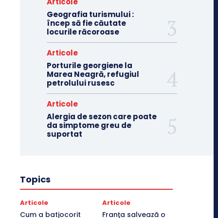
Articole
Geografia turismului :
încep să fie căutate
locurile răcoroase
Articole
Porturile georgiene la
Marea Neagră, refugiul
petrolului rusesc
Articole
Alergia de sezon care poate
da simptome greu de
suportat
Topics
Articole
Articole
Cum a batjocorit
Franţa salvează o