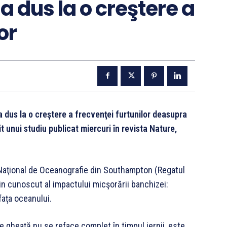
a dus la o creştere a
or
 dus la o creştere a frecvenţei furtunilor deasupra
t unui studiu publicat miercuri în revista Nature,
 Naţional de Oceanografie din Southampton (Regatul
ţin cunoscut al impactului micşorării banchizei:
faţa oceanului.
 gheaţă nu se reface complet în timpul iernii, este