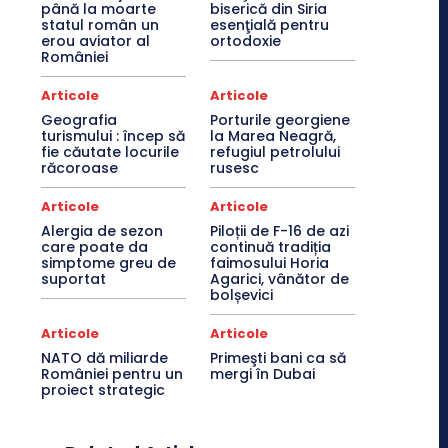
până la moarte
biserică din Siria
statul român un
esenţială pentru
erou aviator al
ortodoxie
României
Articole
Articole
Geografia
Porturile georgiene
turismului : încep să
la Marea Neagră,
fie căutate locurile
refugiul petrolului
răcoroase
rusesc
Articole
Articole
Alergia de sezon
Piloții de F-16 de azi
care poate da
continuă tradiția
simptome greu de
faimosului Horia
suportat
Agarici, vânător de
bolșevici
Articole
Articole
NATO dă miliarde
Primeşti bani ca să
României pentru un
mergi în Dubai
proiect strategic