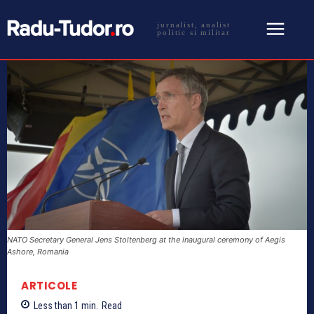
jurnalist, analist
politic si militar
NATO Secretary General Jens Stoltenberg at the inaugural ceremony of Aegis
Ashore, Romania
ARTICOLE
Less than 1
min.
Read