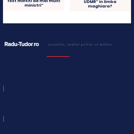
fost mintiti de mai multi
UDMR” in limba
ministri”
maghiara?
jurnalist, analist politic si militar