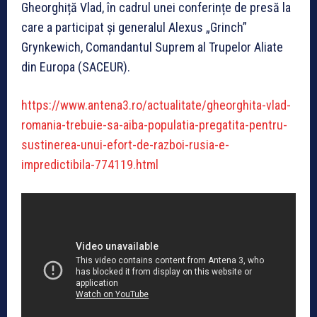
Gheorghiță Vlad, în cadrul unei conferințe de presă la
care a participat și generalul Alexus „Grinch”
Grynkewich, Comandantul Suprem al Trupelor Aliate
din Europa (SACEUR).
https://www.antena3.ro/actualitate/gheorghita-vlad-
romania-trebuie-sa-aiba-populatia-pregatita-pentru-
sustinerea-unui-efort-de-razboi-rusia-e-
impredictibila-774119.html