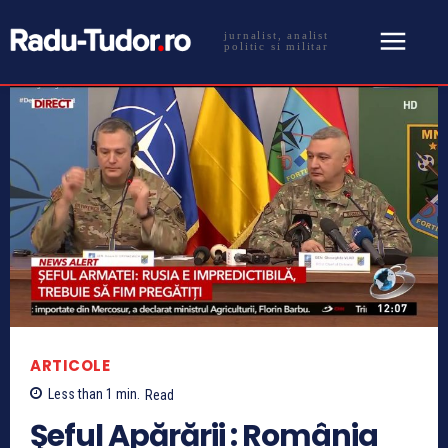
jurnalist, analist
politic si militar
ARTICOLE
Less than 1
min.
Read
Şeful Apărării : România