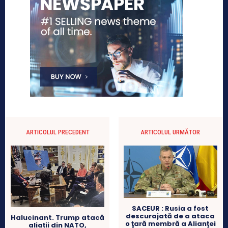
ARTICOLUL PRECEDENT
ARTICOLUL URMĂTOR
SACEUR : Rusia a fost
descurajată de a ataca
Halucinant. Trump atacă
o ţară membră a Alianţei
aliații din NATO,