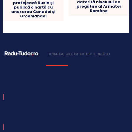
datorită nivelului de
protejează Rusia și
pregătire al Armatei
publică o hartă cu
Române
anexarea Canadei și
Groenlandei
jurnalist, analist politic si militar