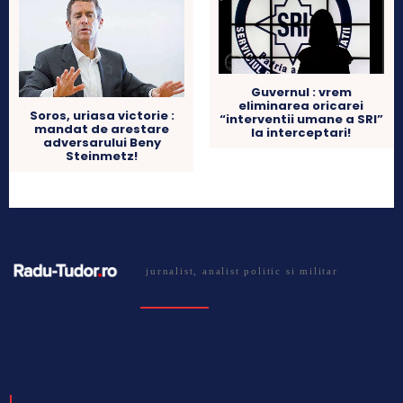
Guvernul : vrem
eliminarea oricarei
Soros, uriasa victorie :
“interventii umane a SRI”
mandat de arestare
la interceptari!
adversarului Beny
Steinmetz!
jurnalist, analist politic si militar