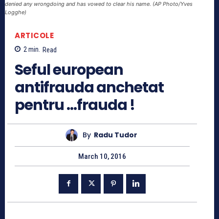
denied any wrongdoing and has vowed to clear his name. (AP Photo/Yves
Logghe)
ARTICOLE
2
min.
Read
Seful european
antifrauda anchetat
pentru …frauda !
By
Radu Tudor
March 10, 2016