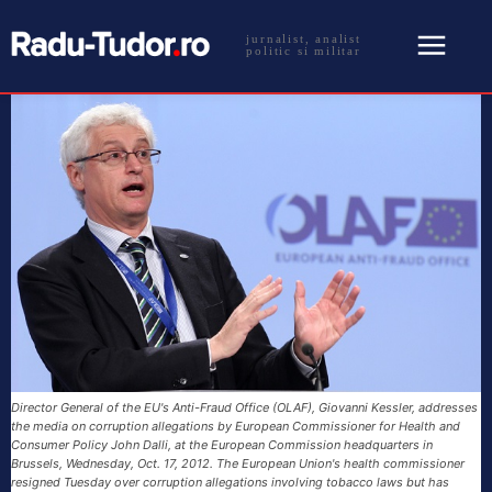
jurnalist, analist
politic si militar
Director General of the EU's Anti-Fraud Office (OLAF), Giovanni Kessler, addresses
the media on corruption allegations by European Commissioner for Health and
Consumer Policy John Dalli, at the European Commission headquarters in
Brussels, Wednesday, Oct. 17, 2012. The European Union's health commissioner
resigned Tuesday over corruption allegations involving tobacco laws but has