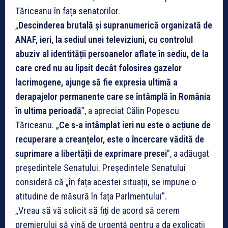
Tăriceanu în fața senatorilor.
„
Descinderea brutală și supranumerică organizată de
ANAF, ieri, la sediul unei televiziuni, cu controlul
abuziv al identității persoanelor aflate în sediu, de la
care cred nu au lipsit decât folosirea gazelor
lacrimogene, ajunge să fie expresia ultimă a
derapajelor permanente care se întâmplă în România
în ultima perioadă
”, a apreciat Călin Popescu
Tăriceanu. „
Ce s-a intâmplat ieri nu este o acțiune de
recuperare a creanțelor, este o încercare vădită de
suprimare a libertății de exprimare presei
”, a adăugat
președintele Senatului. Președintele Senatului
consideră că „în fața acestei situații, se impune o
atitudine de măsură în fața Parlmentului”.
„Vreau să vă solicit să fiți de acord să cerem
premierului să vină de urgență pentru a da explicații