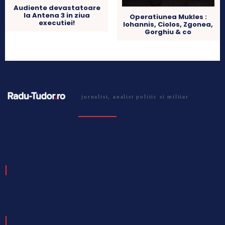
Audiente devastatoare
la Antena 3 in ziua
Operatiunea Mukles :
executiei!
Iohannis, Ciolos, Zgonea,
Gorghiu & co
jurnalist, analist politic si militar