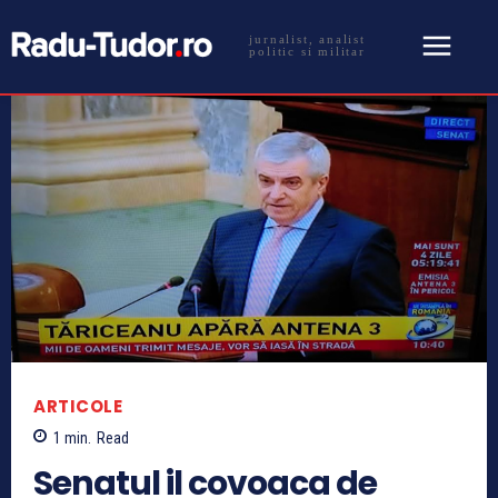
jurnalist, analist
politic si militar
ARTICOLE
1
min.
Read
Senatul il covoaca de