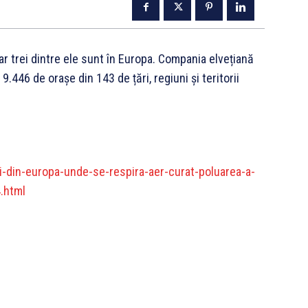
iar trei dintre ele sunt în Europa. Compania elvețiană
9.446 de orașe din 143 de țări, regiuni și teritorii
i-din-europa-unde-se-respira-aer-curat-poluarea-a-
.html