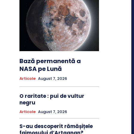
Bază permanentă a
NASA pe Lună
Articole
August 7, 2026
O raritate : pui de vultur
negru
Articole
August 7, 2026
S-au descoperit rămășițele
faimosului d’Artagnan?