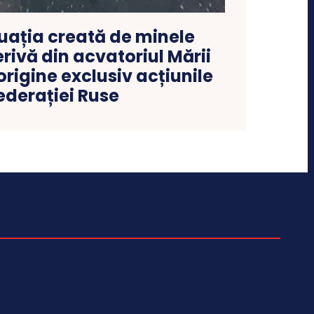
uația creată de minele
rivă din acvatoriul Mării
origine exclusiv acțiunile
ederației Ruse