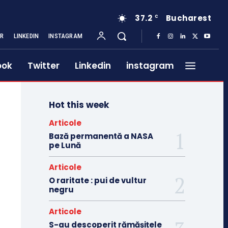
37.2
Bucharest
C
ER
LINKEDIN
INSTAGRAM
ook
Twitter
Linkedin
instagram
Hot this week
Articole
Bază permanentă a NASA
pe Lună
Articole
O raritate : pui de vultur
negru
Articole
S-au descoperit rămășițele