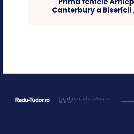
Prima femeie Arhiep
Canterbury a Bisericii
jurnalist, analist politic si
militar