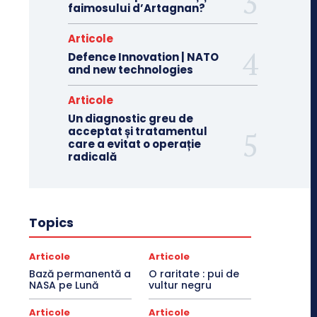
faimosului d’Artagnan?
Articole
Defence Innovation | NATO
and new technologies
Articole
Un diagnostic greu de
acceptat și tratamentul
care a evitat o operație
radicală
Topics
Articole
Articole
Bază permanentă a
O raritate : pui de
NASA pe Lună
vultur negru
Articole
Articole