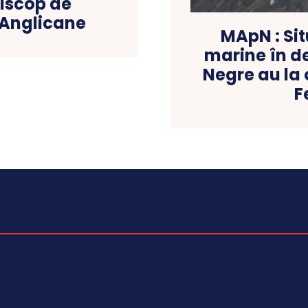
iscop de
 Anglicane
MApN : Sit
marine în de
Negre au la 
F