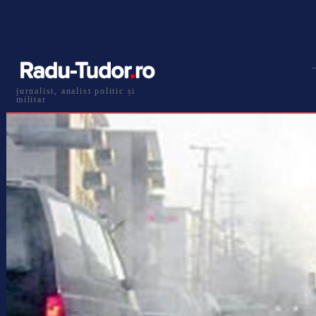
jurnalist, analist politic și
militar