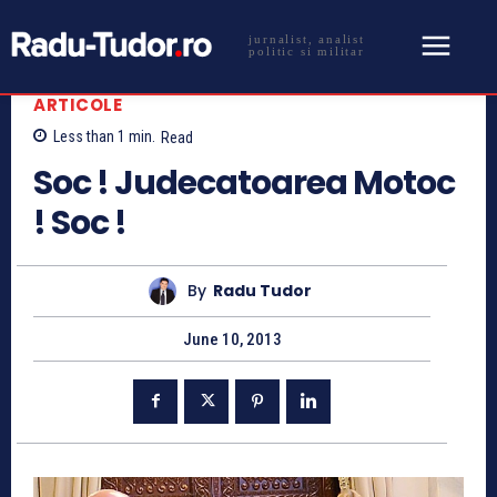
jurnalist, analist
politic si militar
ARTICOLE
Less than 1
min.
Read
Soc ! Judecatoarea Motoc
! Soc !
By
Radu Tudor
June 10, 2013